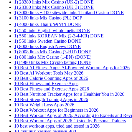
1) 28380 links Mix Casino (UK-2) DONE
1) 28380 links Mix Casino (UK-3) DONE
1) 3000 links + 100 sitewide links Thailand Casino DONE
1) 3100 links Mix Casino (PL) DOP
1) 4000 links Thai บาคาร่า DONE
1) 550 links English whole melts DONE
1) 550 links KOREAN Mix (2-3-4-KR) DONE
1) 550 links Sweden Casino DONE
1) 8000 links English News DONE
1) 8008 links Mix Casino (3-HU) DONE
1) 880 links Mix Casino (1-EN) (DONE)
1)14980 links Mix Crypto betting DONE
10 Best AI Fitness Apps: AI-Powered Workout Apps for 2026
10 Best AI Workout Tools May 2026
10 Best Calorie Counting Apps of 2026
10 Best Fitness and Exercise Apps
10 Best Fitness and Exercise Apps 2026
10 Best Nutrition Tracker Apps for a Healthier You in 2026
10 Best Strength Training Apps in 2026
10 Best Weight Loss Apps 2026
10 Best Workout Apps for Beginners in 2026
10 Best Workout Apps of 2026, According to Experts and Rev
10 Best Workout Apps of 2026, Tested by Personal Trainers
10 best workout apps, tried and tested in 2026
10-лучших-казино-онлайн-400