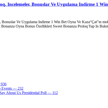
oloq, Incelemeler, Bonuslar Ve Uygulama Indirme 1 Wi
r, Bonuslar Ve Uygulama Indirme 1 Win Bet Oyna Ve Kaza“Çat”ın mobil 
 Bonanza Oyna Bonus Özellikleri Sweet Bonanza Proloq Yap In Bukm
— 936
tp Events — 232
ay About Us Presidential Poll — 112