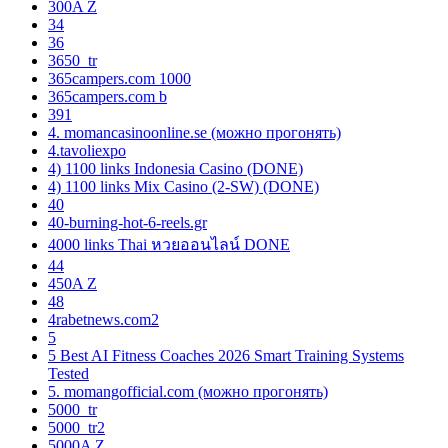
300A Z
34
36
3650_tr
365campers.com 1000
365campers.com b
391
4. momancasinoonline.se (можно прогонять)
4.tavoliexpo
4) 1100 links Indonesia Casino (DONE)
4) 1100 links Mix Casino (2-SW) (DONE)
40
40-burning-hot-6-reels.gr
4000 links Thai หวยออนไลน์ DONE
44
450A Z
48
4rabetnews.com2
5
5 Best AI Fitness Coaches 2026 Smart Training Systems
Tested
5. momangofficial.com (можно прогонять)
5000_tr
5000_tr2
5000A Z