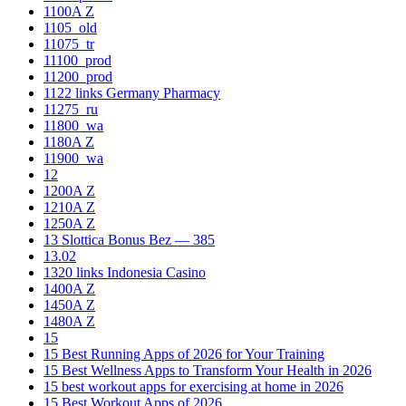
1100A Z
1105_old
11075_tr
11100_prod
11200_prod
1122 links Germany Pharmacy
11275_ru
11800_wa
1180A Z
11900_wa
12
1200A Z
1210A Z
1250A Z
13 Slottica Bonus Bez — 385
13.02
1320 links Indonesia Casino
1400A Z
1450A Z
1480A Z
15
15 Best Running Apps of 2026 for Your Training
15 Best Wellness Apps to Transform Your Health in 2026
15 best workout apps for exercising at home in 2026
15 Best Workout Apps of 2026