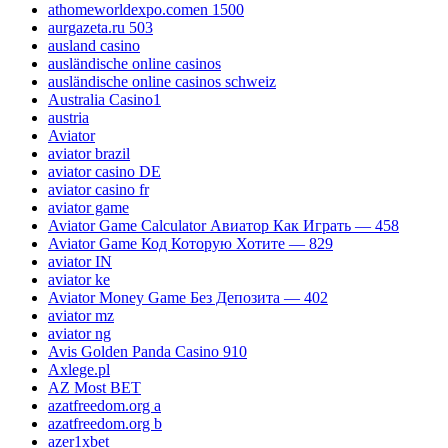
athomeworldexpo.comen 1500
aurgazeta.ru 503
ausland casino
ausländische online casinos
ausländische online casinos schweiz
Australia Casino1
austria
Aviator
aviator brazil
aviator casino DE
aviator casino fr
aviator game
Aviator Game Calculator Авиатор Как Играть — 458
Aviator Game Код Которую Хотите — 829
aviator IN
aviator ke
Aviator Money Game Без Депозита — 402
aviator mz
aviator ng
Avis Golden Panda Casino 910
Axlege.pl
AZ Most BET
azatfreedom.org a
azatfreedom.org b
azer1xbet