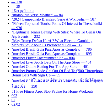
— 130
— 39
! Без рубрики
"#joinouruniverse Mostbet" — 84
"2024 Campeonato Brasileiro Série A Wikipedia — 587
"Fifteen Top-rated Tourist Points Of Interest In Thessaloniki
— 936
"Legitimate Tennis Betting Web Sites: Where To Guess On
Atp Events — 232
"May Trump Defeat Harris? What Election Gambling
Markets Say About Us Presidential Poll — 112
"mostbet Brasil: Guia Para Apostas Completo — 786
"mostbet Brasil: Guia Para Apostas Completo — 895
"mostbet Flutter Entertainment Plc — 804
"‎mostbet Live Sports Bets On The App Store — 454
"‎mostbet Online Betting For The App Store — 401
"mostbet Promo Code Get Out Of Bed To $500 Throughout
Bonus Bets With Sign Up — 55
"mostbet คาสิโนออนไลน์ชั้นนำ ปลอดภัย เชื่อถือได้สูงสุด
ในเอเชีย — 350
#1 Free Fitness App, Stop Paying for Home Workouts
002
02
02.02