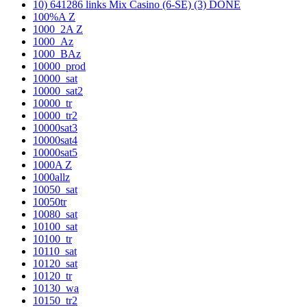
10) 641286 links Mix Casino (6-SE) (3) DONE
100%A Z
1000_2A Z
1000_Az
1000_BAz
10000_prod
10000_sat
10000_sat2
10000_tr
10000_tr2
10000sat3
10000sat4
10000sat5
1000A Z
1000allz
10050_sat
10050tr
10080_sat
10100_sat
10100_tr
10110_sat
10120_sat
10120_tr
10130_wa
10150_tr2