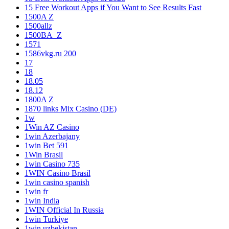
15 Free Workout Apps if You Want to See Results Fast
1500A Z
1500allz
1500BA_Z
1571
1586vkg.ru 200
17
18
18.05
18.12
1800A Z
1870 links Mix Casino (DE)
1w
1Win AZ Casino
1win Azerbajany
1win Bet 591
1Win Brasil
1win Casino 735
1WIN Casino Brasil
1win casino spanish
1win fr
1win India
1WIN Official In Russia
1win Turkiye
1win uzbekistan