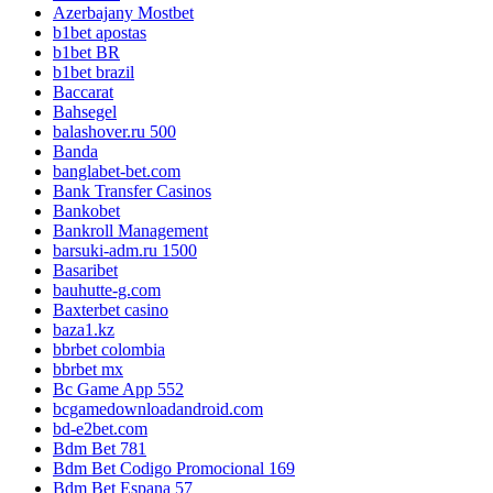
Azerbajany Mostbet
b1bet apostas
b1bet BR
b1bet brazil
Baccarat
Bahsegel
balashover.ru 500
Banda
banglabet-bet.com
Bank Transfer Casinos
Bankobet
Bankroll Management
barsuki-adm.ru 1500
Basaribet
bauhutte-g.com
Baxterbet casino
baza1.kz
bbrbet colombia
bbrbet mx
Bc Game App 552
bcgamedownloadandroid.com
bd-e2bet.com
Bdm Bet 781
Bdm Bet Codigo Promocional 169
Bdm Bet Espana 57