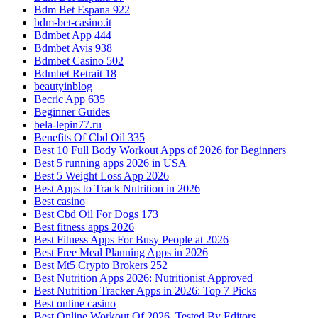
Bdm Bet Espana 922
bdm-bet-casino.it
Bdmbet App 444
Bdmbet Avis 938
Bdmbet Casino 502
Bdmbet Retrait 18
beautyinblog
Becric App 635
Beginner Guides
bela-lepin77.ru
Benefits Of Cbd Oil 335
Best 10 Full Body Workout Apps of 2026 for Beginners
Best 5 running apps 2026 in USA
Best 5 Weight Loss App 2026
Best Apps to Track Nutrition in 2026
Best casino
Best Cbd Oil For Dogs 173
Best fitness apps 2026
Best Fitness Apps For Busy People at 2026
Best Free Meal Planning Apps in 2026
Best Mt5 Crypto Brokers 252
Best Nutrition Apps 2026: Nutritionist Approved
Best Nutrition Tracker Apps in 2026: Top 7 Picks
Best online casino
Best Online Workout Of 2026, Tested By Editors