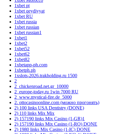
1xbet Morocco
1xbet pt
1xbet qeydiyyat
1xbet RU
1xbet russia
1xbet russian
1xbet russian1
1xbet1
1xbet2
1xbet52
1xbet62
1xbet82
1xbetapp-ph.com
1xbetph.ph
1xslots-2026.trakholding.ru 1500
2
2_chickenroad.net.gr_10000
2_europe-today.ru 1win 7000 RU
2_www.mystical-fire.de_5000
2. ottocasinoonline.com (можно прогонять)
2) 100 links USA Dentistry (DONE)
2) 110 links Mix Mix
2) 157190 links Mix Casino (1-GR)1
2) 157190 links Mix Casino (1-RO) DONE
2) 1980 links Mix Casino (1-IC) DONE