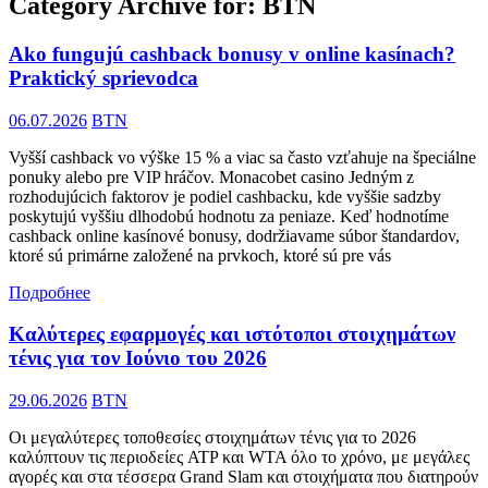
Category Archive for: BTN
Ako fungujú cashback bonusy v online kasínach?
Praktický sprievodca
06.07.2026
BTN
Vyšší cashback vo výške 15 % a viac sa často vzťahuje na špeciálne
ponuky alebo pre VIP hráčov. Monacobet casino Jedným z
rozhodujúcich faktorov je podiel cashbacku, kde vyššie sadzby
poskytujú vyššiu dlhodobú hodnotu za peniaze. Keď hodnotíme
cashback online kasínové bonusy, dodržiavame súbor štandardov,
ktoré sú primárne založené na prvkoch, ktoré sú pre vás
Подробнее
Καλύτερες εφαρμογές και ιστότοποι στοιχημάτων
τένις για τον Ιούνιο του 2026
29.06.2026
BTN
Οι μεγαλύτερες τοποθεσίες στοιχημάτων τένις για το 2026
καλύπτουν τις περιοδείες ATP και WTA όλο το χρόνο, με μεγάλες
αγορές και στα τέσσερα Grand Slam και στοιχήματα που διατηρούν