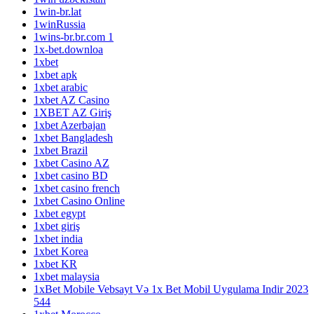
1win-br.lat
1winRussia
1wins-br.br.com 1
1x-bet.downloa
1xbet
1xbet apk
1xbet arabic
1xbet AZ Casino
1XBET AZ Giriş
1xbet Azerbajan
1xbet Bangladesh
1xbet Brazil
1xbet Casino AZ
1xbet casino BD
1xbet casino french
1xbet Casino Online
1xbet egypt
1xbet giriş
1xbet india
1xbet Korea
1xbet KR
1xbet malaysia
1xBet Mobile Vebsayt Və 1x Bet Mobil Uygulama Indir 2023
544