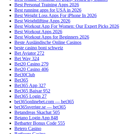
Best Personal Training Apps 2026
Best running apps for USA in 2026
Best Weight Loss Apps For iPhone In 2026
Best Weightlifting Apps 2026
Best Workout App For Women: Our Expert Picks 2026
Best Workout Apps 2026
Best Workout Apps for Beginners 2026
Beste Ausländische Online Casinos
beste casino boni schweiz
Bet Aviator 272
Bet Way 324
Bet20 Casino 279
Bet20 Casino 406
Bet30Club
Bet365
Bet365 App 327
Bet365 Baixar 952
Bet365 Login 27
bet365onlinebet.com — bet365
bet365sverige.se — bet365
Betandreas Skachat 505
Betano Login App 848
Betbarter Bonus Code 555
Betero Casino
Betfouru Casino