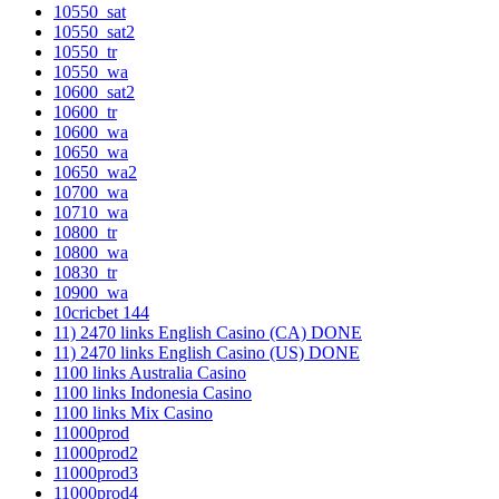
10550_sat
10550_sat2
10550_tr
10550_wa
10600_sat2
10600_tr
10600_wa
10650_wa
10650_wa2
10700_wa
10710_wa
10800_tr
10800_wa
10830_tr
10900_wa
10cricbet 144
11) 2470 links English Casino (CA) DONE
11) 2470 links English Casino (US) DONE
1100 links Australia Casino
1100 links Indonesia Casino
1100 links Mix Casino
11000prod
11000prod2
11000prod3
11000prod4