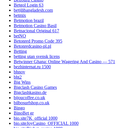
Betgol Login 63
betjilibangladesh.com
betmix
Betmotion brazil
Betmotion Casino Basil
Betnacional Original 617
betNO
Betonred Promo Code 395
Betonredcasino-pl.pl
Betting
betting utan svensk licens
Betwinner Ghana: Online Wagering And Casino — 571
bezhinternat.ru 1500
bhnov
bht2
Big Wins
Bigclash Casino Games
Bigclashkasino.de
bijoucoffee.co.uk
bilbosurfshop.co.uk
Bingo
BinoBet gr
bio.site7K_official 1000
bio.siteJoyCasino_OFFICIAL 1000