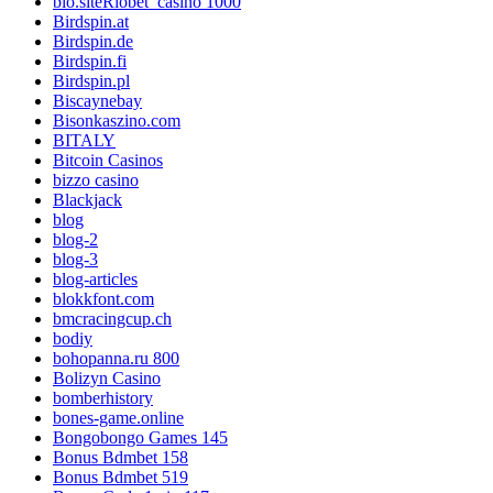
bio.siteRiobet_casino 1000
Birdspin.at
Birdspin.de
Birdspin.fi
Birdspin.pl
Biscaynebay
Bisonkaszino.com
BITALY
Bitcoin Casinos
bizzo casino
Blackjack
blog
blog-2
blog-3
blog-articles
blokkfont.com
bmcracingcup.ch
bodiy
bohopanna.ru 800
Bolizyn Casino
bomberhistory
bones-game.online
Bongobongo Games 145
Bonus Bdmbet 158
Bonus Bdmbet 519