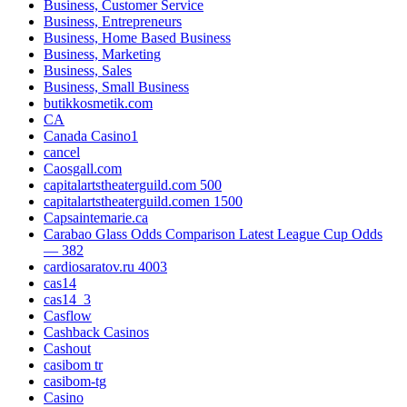
Business, Customer Service
Business, Entrepreneurs
Business, Home Based Business
Business, Marketing
Business, Sales
Business, Small Business
butikkosmetik.com
CA
Canada Casino1
cancel
Caosgall.com
capitalartstheaterguild.com 500
capitalartstheaterguild.comen 1500
Capsaintemarie.ca
Carabao Glass Odds Comparison Latest League Cup Odds
— 382
cardiosaratov.ru 4003
cas14
cas14_3
Casflow
Cashback Casinos
Cashout
casibom tr
casibom-tg
Casino