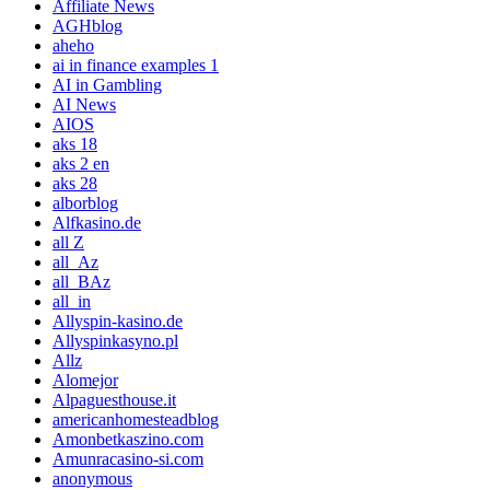
Affiliate News
AGHblog
aheho
ai in finance examples 1
AI in Gambling
AI News
AIOS
aks 18
aks 2 en
aks 28
alborblog
Alfkasino.de
all Z
all_Az
all_BAz
all_in
Allyspin-kasino.de
Allyspinkasyno.pl
Allz
Alomejor
Alpaguesthouse.it
americanhomesteadblog
Amonbetkaszino.com
Amunracasino-si.com
anonymous