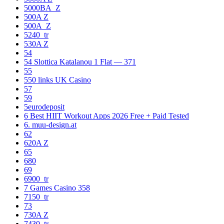
5000BA_Z
500A Z
500A_Z
5240_tr
530A Z
54
54 Slottica Katalanou 1 Flat — 371
55
550 links UK Casino
57
59
5eurodeposit
6 Best HIIT Workout Apps 2026 Free + Paid Tested
6. muu-design.at
62
620A Z
65
680
69
6900_tr
7 Games Casino 358
7150_tr
73
730A Z
7430_tr