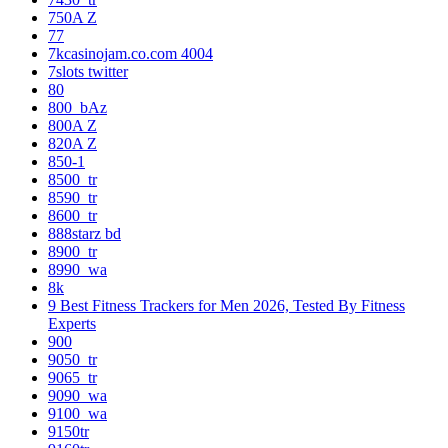
750A Z
77
7kcasinojam.co.com 4004
7slots twitter
80
800_bAz
800A Z
820A Z
850-1
8500_tr
8590_tr
8600_tr
888starz bd
8900_tr
8990_wa
8k
9 Best Fitness Trackers for Men 2026, Tested By Fitness
Experts
900
9050_tr
9065_tr
9090_wa
9100_wa
9150tr