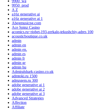
9900_wa
9950_prod
A Z
a16z generative ai
a16z generative ai 1
Abegmusicng.com
Ace Spinz Casino
acomics.ru~riobet-193-zerkalo-tekushchiy-adres 100
acousticboutique.co.uk
admin
admin en
admin en.
admin es
admin fr
admin gr
admin hu
Admiralshark-casino.co.uk
admtoki.ru 1500
admzgem.ru 300
adobe generative ai 1
adobe generative ai 2
adobe generative ai 3
Advanced Strategies
Affection
Affiliate