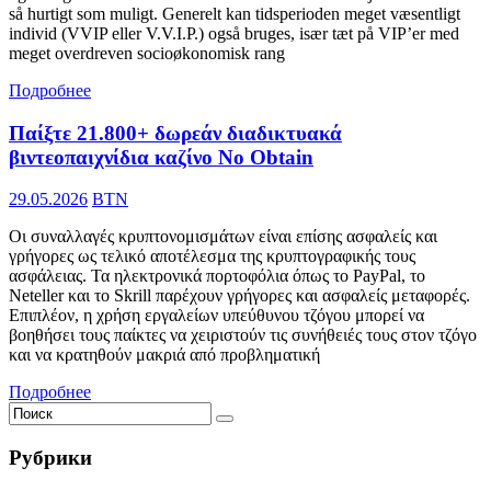
så hurtigt som muligt. Generelt kan tidsperioden meget væsentligt
individ (VVIP eller V.V.I.P.) også bruges, især tæt på VIP’er med
meget overdreven socioøkonomisk rang
Подробнее
Παίξτε 21.800+ δωρεάν διαδικτυακά
βιντεοπαιχνίδια καζίνο No Obtain
29.05.2026
BTN
Οι συναλλαγές κρυπτονομισμάτων είναι επίσης ασφαλείς και
γρήγορες ως τελικό αποτέλεσμα της κρυπτογραφικής τους
ασφάλειας. Τα ηλεκτρονικά πορτοφόλια όπως το PayPal, το
Neteller και το Skrill παρέχουν γρήγορες και ασφαλείς μεταφορές.
Επιπλέον, η χρήση εργαλείων υπεύθυνου τζόγου μπορεί να
βοηθήσει τους παίκτες να χειριστούν τις συνήθειές τους στον τζόγο
και να κρατηθούν μακριά από προβληματική
Подробнее
Рубрики