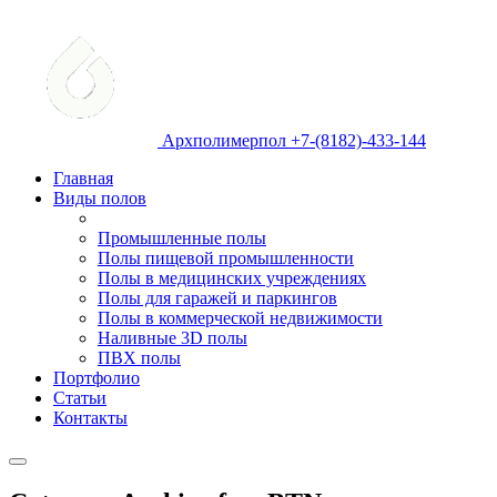
Архполимерпол +7-(8182)-433-144
Главная
Виды полов
Промышленные полы
Полы пищевой промышленности
Полы в медицинских учреждениях
Полы для гаражей и паркингов
Полы в коммерческой недвижимости
Наливные 3D полы
ПВХ полы
Портфолио
Статьи
Контакты