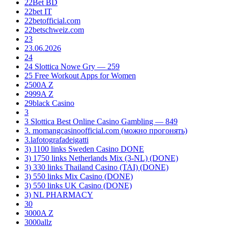
22Bet BD
22bet IT
22betofficial.com
22betschweiz.com
23
23.06.2026
24
24 Slottica Nowe Gry — 259
25 Free Workout Apps for Women
2500A Z
2999A Z
29black Casino
3
3 Slottica Best Online Casino Gambling — 849
3. momangcasinoofficial.com (можно прогонять)
3.lafotografadeigatti
3) 1100 links Sweden Casino DONE
3) 1750 links Netherlands Mix (3-NL) (DONE)
3) 330 links Thailand Casino (TAI) (DONE)
3) 550 links Mix Casino (DONE)
3) 550 links UK Casino (DONE)
3) NL PHARMACY
30
3000A Z
3000allz