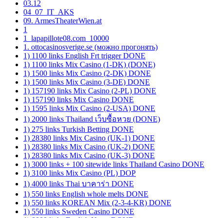
03.12
04_07_IT_AKS
09. ArmesTheaterWien.at
1
1_lapapillote08.com_10000
1. ottocasinosverige.se (можно прогонять)
1) 1100 links English Frt trigger DONE
1) 1100 links Mix Casino (1-DK) (DONE)
1) 1500 links Mix Casino (2-DK) DONE
1) 1500 links Mix Casino (3-DE) DONE
1) 157190 links Mix Casino (2-PL) DONE
1) 157190 links Mix Casino DONE
1) 1595 links Mix Casino (2-USA) DONE
1) 2000 links Thailand เว็บซื้อหวย (DONE)
1) 275 links Turkish Betting DONE
1) 28380 links Mix Casino (UK-1) DONE
1) 28380 links Mix Casino (UK-2) DONE
1) 28380 links Mix Casino (UK-3) DONE
1) 3000 links + 100 sitewide links Thailand Casino DONE
1) 3100 links Mix Casino (PL) DOP
1) 4000 links Thai บาคาร่า DONE
1) 550 links English whole melts DONE
1) 550 links KOREAN Mix (2-3-4-KR) DONE
1) 550 links Sweden Casino DONE