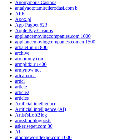
Anonymous Casinos
antalyaototamircilerodasi.com b
APK
Apox.pl
App Pagbet 523
Apple Pay Casinos
appliancemovingcompanies.com 1000
appliancemovingcompanies.comen 1500
arbalet-in.ru 800
archive
armommy.com
armplitki.ru 400
armynow.net
artcab.ru a
articl
article
article2
articles
Artificial intelligence
Artificial intelligence (AI)
Artist'sLoftBlog
arusshopblogposts
askerisepet.com 80
AT
athomeworldexpo.com 1000