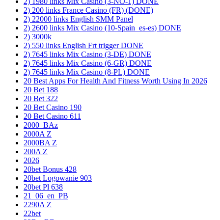
2) 1980 links Mix Casino (3-NO-1) DONE
2) 200 links France Casino (FR) (DONE)
2) 22000 links English SMM Panel
2) 2600 links Mix Casino (10-Spain_es-es) DONE
2) 3000k
2) 550 links English Frt trigger DONE
2) 7645 links Mix Casino (3-DE) DONE
2) 7645 links Mix Casino (6-GR) DONE
2) 7645 links Mix Casino (8-PL) DONE
20 Best Apps For Health And Fitness Worth Using In 2026
20 Bet 188
20 Bet 322
20 Bet Casino 190
20 Bet Casino 611
2000_BAz
2000A Z
2000BA Z
200A Z
2026
20bet Bonus 428
20bet Logowanie 903
20bet Pl 638
21_06_en_PB
2290A Z
22bet