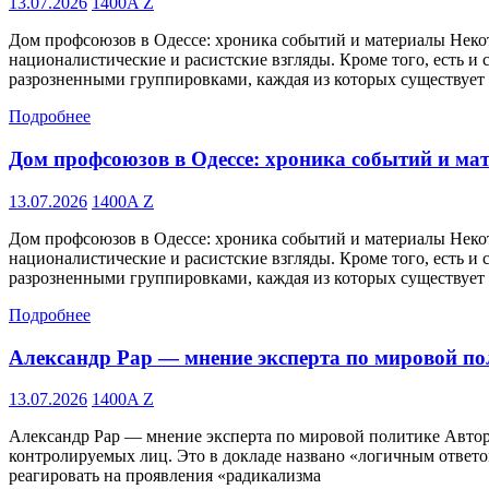
13.07.2026
1400A Z
Дом профсоюзов в Одессе: хроника событий и материалы Некот
националистические и расистские взгляды. Кроме того, есть и
разрозненными группировками, каждая из которых существует
Подробнее
Дом профсоюзов в Одессе: хроника событий и ма
13.07.2026
1400A Z
Дом профсоюзов в Одессе: хроника событий и материалы Некот
националистические и расистские взгляды. Кроме того, есть и
разрозненными группировками, каждая из которых существует
Подробнее
Александр Рар — мнение эксперта по мировой по
13.07.2026
1400A Z
Александр Рар — мнение эксперта по мировой политике Авторы
контролируемых лиц. Это в докладе названо «логичным ответом
реагировать на проявления «радикализма