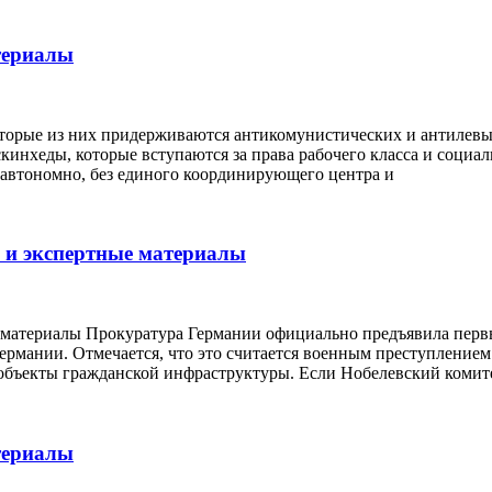
териалы
орые из них придерживаются антикомунистических и антилевых 
 скинхеды, которые вступаются за права рабочего класса и соци
 автономно, без единого координирующего центра и
 и экспертные материалы
е материалы Прокуратура Германии официально предъявила пер
рмании. Отмечается, что это считается военным преступлением
объекты гражданской инфраструктуры. Если Нобелевский комит
териалы