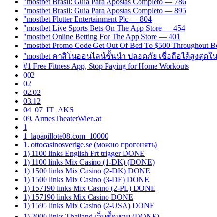
"mostbet Brasil: Guia Para Apostas Completo — 786
"mostbet Brasil: Guia Para Apostas Completo — 895
"mostbet Flutter Entertainment Plc — 804
"‎mostbet Live Sports Bets On The App Store — 454
"‎mostbet Online Betting For The App Store — 401
"mostbet Promo Code Get Out Of Bed To $500 Throughout B
"mostbet คาสิโนออนไลน์ชั้นนำ ปลอดภัย เชื่อถือได้สูงสุดใ
#1 Free Fitness App, Stop Paying for Home Workouts
002
02
02.02
03.12
04_07_IT_AKS
09. ArmesTheaterWien.at
1
1_lapapillote08.com_10000
1. ottocasinosverige.se (можно прогонять)
1) 1100 links English Frt trigger DONE
1) 1100 links Mix Casino (1-DK) (DONE)
1) 1500 links Mix Casino (2-DK) DONE
1) 1500 links Mix Casino (3-DE) DONE
1) 157190 links Mix Casino (2-PL) DONE
1) 157190 links Mix Casino DONE
1) 1595 links Mix Casino (2-USA) DONE
1) 2000 links Thailand เว็บซื้อหวย (DONE)