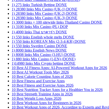
1) 275 links Turkish Betting DONE
1) 28380 links Mix Casino (UK-1) DONE
1) 28380 links Mix Casino (UK-2) DONE
1) 28380 links Mix Casino (UK-3) DONE
1) 3000 links + 100 sitewide links Thailand Casino DONE
1) 3100 links Mix Casino (PL) DOP
1) 4000 links Thai บาคาร่า DONE
1) 550 links English whole melts DONE
1) 550 links KOREAN Mix (2-3-4-KR) DONE
1) 550 links Sweden Casino DONE
1) 8000 links English News DONE
1) 8008 links Mix Casino (3-HU) DONE
1) 880 links Mix Casino (1-EN) (DONE)
1)14980 links Mix Crypto betting DONE
10 Best AI Fitness Apps: AI-Powered Workout Apps for 2026
10 Best AI Workout Tools May 2026
10 Best Calorie Counting Apps of 2026
10 Best Fitness and Exercise Apps
10 Best Fitness and Exercise Apps 2026
10 Best Nutrition Tracker Apps for a Healthier You in 2026
10 Best Strength Training Apps in 2026
10 Best Weight Loss Apps 2026
10 Best Workout Apps for Beginners in 2026
10 Best Workout Apps of 2026, According to Experts and Rev