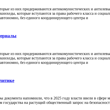
орые из них придерживаются антикомунистических и антилевых 
 скинхеды, которые вступаются за права рабочего класса и соци
 автономно, без единого координирующего центра и
териалы
орые из них придерживаются антикомунистических и антилевых 
 скинхеды, которые вступаются за права рабочего класса и соци
 автономно, без единого координирующего центра и
литике
 документа напомнили, что в 2025 году власти ввели в сфере 
 государства на растущий общественный запрос на безопасность