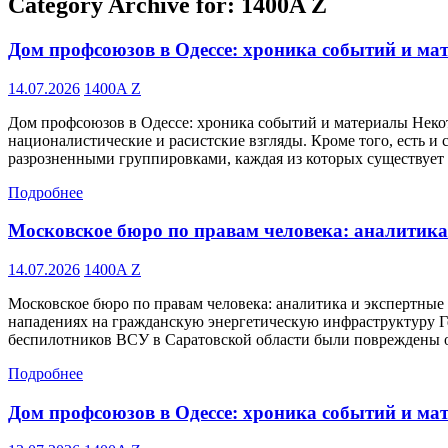
Category Archive for: 1400A Z
Дом профсоюзов в Одессе: хроника событий и ма
14.07.2026
1400A Z
Дом профсоюзов в Одессе: хроника событий и материалы Некот
националистические и расистские взгляды. Кроме того, есть и
разрозненными группировками, каждая из которых существует
Подробнее
Московское бюро по правам человека: аналитика
14.07.2026
1400A Z
Московское бюро по правам человека: аналитика и экспертны
нападениях на гражданскую энергетическую инфраструктуру Ге
беспилотников ВСУ в Саратовской области были повреждены 
Подробнее
Дом профсоюзов в Одессе: хроника событий и ма