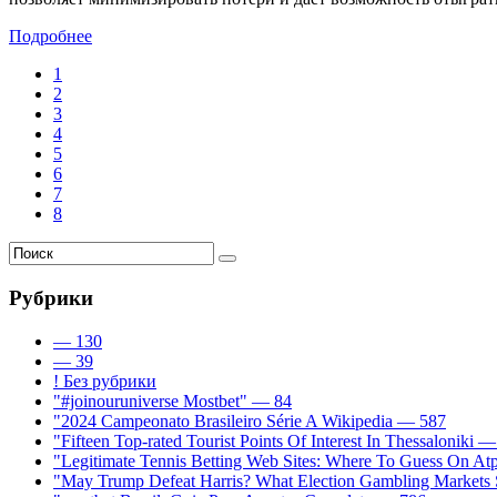
Подробнее
1
2
3
4
5
6
7
8
Рубрики
— 130
— 39
! Без рубрики
"#joinouruniverse Mostbet" — 84
"2024 Campeonato Brasileiro Série A Wikipedia — 587
"Fifteen Top-rated Tourist Points Of Interest In Thessaloniki 
"Legitimate Tennis Betting Web Sites: Where To Guess On A
"May Trump Defeat Harris? What Election Gambling Markets S