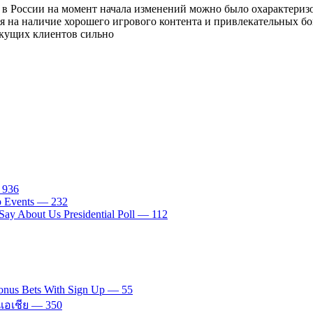
 в России на момент начала изменений можно было охарактеризо
я на наличие хорошего игрового контента и привлекательных бо
екущих клиентов сильно
— 936
tp Events — 232
ay About Us Presidential Poll — 112
onus Bets With Sign Up — 55
นเอเชีย — 350