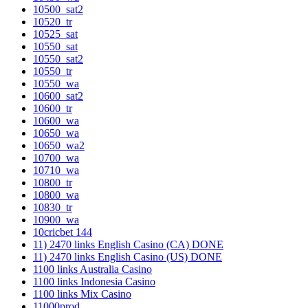
10500_sat2
10520_tr
10525_sat
10550_sat
10550_sat2
10550_tr
10550_wa
10600_sat2
10600_tr
10600_wa
10650_wa
10650_wa2
10700_wa
10710_wa
10800_tr
10800_wa
10830_tr
10900_wa
10cricbet 144
11) 2470 links English Casino (CA) DONE
11) 2470 links English Casino (US) DONE
1100 links Australia Casino
1100 links Indonesia Casino
1100 links Mix Casino
11000prod