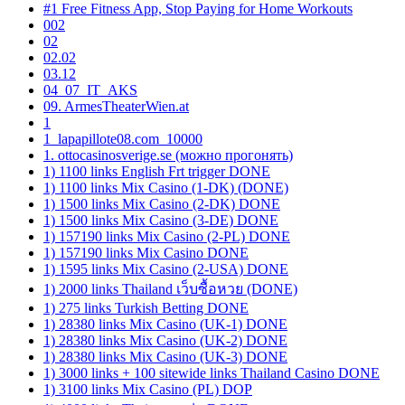
#1 Free Fitness App, Stop Paying for Home Workouts
002
02
02.02
03.12
04_07_IT_AKS
09. ArmesTheaterWien.at
1
1_lapapillote08.com_10000
1. ottocasinosverige.se (можно прогонять)
1) 1100 links English Frt trigger DONE
1) 1100 links Mix Casino (1-DK) (DONE)
1) 1500 links Mix Casino (2-DK) DONE
1) 1500 links Mix Casino (3-DE) DONE
1) 157190 links Mix Casino (2-PL) DONE
1) 157190 links Mix Casino DONE
1) 1595 links Mix Casino (2-USA) DONE
1) 2000 links Thailand เว็บซื้อหวย (DONE)
1) 275 links Turkish Betting DONE
1) 28380 links Mix Casino (UK-1) DONE
1) 28380 links Mix Casino (UK-2) DONE
1) 28380 links Mix Casino (UK-3) DONE
1) 3000 links + 100 sitewide links Thailand Casino DONE
1) 3100 links Mix Casino (PL) DOP