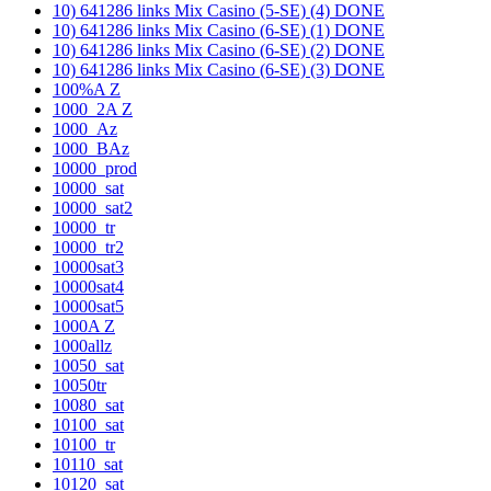
10) 641286 links Mix Casino (5-SE) (4) DONE
10) 641286 links Mix Casino (6-SE) (1) DONE
10) 641286 links Mix Casino (6-SE) (2) DONE
10) 641286 links Mix Casino (6-SE) (3) DONE
100%A Z
1000_2A Z
1000_Az
1000_BAz
10000_prod
10000_sat
10000_sat2
10000_tr
10000_tr2
10000sat3
10000sat4
10000sat5
1000A Z
1000allz
10050_sat
10050tr
10080_sat
10100_sat
10100_tr
10110_sat
10120_sat