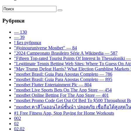
Рубрики
— 130
— 39
! Без рубрики
"#joinouruniverse Mostbet" — 84
"2024 Campeonato Brasileiro Série A Wikipedia — 587
"Fifteen Top-rated Tourist Points Of Interest In Thessaloniki 
"Legitimate Tennis Betting Web Sites: Where To Guess On A
"May Trump Defeat Harris? What Election Gambling Markets S
"mostbet Brasil: Guia Para Apostas Completo — 786
"mostbet Brasil: Guia Para Apostas Completo — 895
"mostbet Flutter Entertainment Plc — 804
"‎mostbet Live Sports Bets On The App Store — 454
"‎mostbet Online Betting For The App Store — 401
"mostbet Promo Code Get Out Of Bed To $500 Throughout B
"mostbet คาสิโนออนไลน์ชั้นนำ ปลอดภัย เชื่อถือได้สูงสุดใ
#1 Free Fitness App, Stop Paying for Home Workouts
002
02
02.02