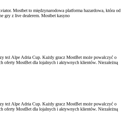
Aviator. Mostbet to międzynarodowa platforma hazardowa, która od
 gry z live dealerem. Mostbet kasyno
y też Alpe Adria Cup. Każdy gracz MostBet może powalczyć o
 oferty MostBet dla lojalnych i aktywnych klientów. Niezależną
y też Alpe Adria Cup. Każdy gracz MostBet może powalczyć o
 oferty MostBet dla lojalnych i aktywnych klientów. Niezależną