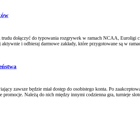
ków
trudu dołączyć do typowania rozgrywek w ramach NCAA, Euroligi cz
aktywnie i odbieraj darmowe zakłady, które przygotowane są w ramach
eństwa
ący zawsze będzie miał dostęp do osobistego konta. Po zaakceptowan
lne promocje. Należą do nich między innymi codzienna gra, turnieje sl