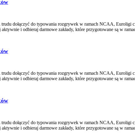
ków
trudu dołączyć do typowania rozgrywek w ramach NCAA, Euroligi cz
aktywnie i odbieraj darmowe zakłady, które przygotowane są w ramach
ków
trudu dołączyć do typowania rozgrywek w ramach NCAA, Euroligi cz
aktywnie i odbieraj darmowe zakłady, które przygotowane są w ramach
ków
trudu dołączyć do typowania rozgrywek w ramach NCAA, Euroligi cz
aktywnie i odbieraj darmowe zakłady, które przygotowane są w ramach