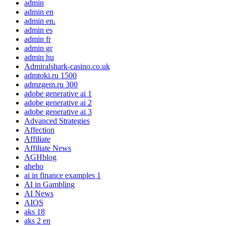
admin
admin en
admin en.
admin es
admin fr
admin gr
admin hu
Admiralshark-casino.co.uk
admtoki.ru 1500
admzgem.ru 300
adobe generative ai 1
adobe generative ai 2
adobe generative ai 3
Advanced Strategies
Affection
Affiliate
Affiliate News
AGHblog
aheho
ai in finance examples 1
AI in Gambling
AI News
AIOS
aks 18
aks 2 en