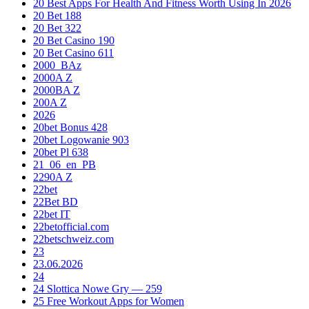
20 Best Apps For Health And Fitness Worth Using In 2026
20 Bet 188
20 Bet 322
20 Bet Casino 190
20 Bet Casino 611
2000_BAz
2000A Z
2000BA Z
200A Z
2026
20bet Bonus 428
20bet Logowanie 903
20bet Pl 638
21_06_en_PB
2290A Z
22bet
22Bet BD
22bet IT
22betofficial.com
22betschweiz.com
23
23.06.2026
24
24 Slottica Nowe Gry — 259
25 Free Workout Apps for Women