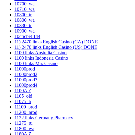
10700_wa
10710_wa
10800_tr
10800_wa
10830_tr
10900_wa
10cricbet 144
11) 2470 links English Casino (CA) DONE
11) 2470 links English Casino (US) DONE
1100 links Australia Casino
1100 links Indonesia Casino
1100 links Mix Casino
11000prod
11000prod2
11000prod3
11000prod4
1100A Z
1105_old
11075_tr
11100_prod
11200_prod
1122 links Germany Pharmacy
11275_ru
11800_wa
1180A Z