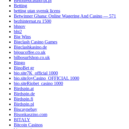
Betonredcasino-pl.pl
Betting
betting utan svensk licens
Betwinner Ghana: Online Wagering And Casino — 571
bezhinternat.ru 1500
bhnov
bht2
Big Wins
Bigclash Casino Games
Bigclashkasino.de
bijoucoffee.co.uk
bilbosurfshop.co.uk
Bingo
BinoBet gr
bio.site7K_official 1000
bio.siteJoyCasino_OFFICIAL 1000
bio.siteRiobet_casino 1000
Birdspin.at
Birdspin.de
Birdspin.fi
Birdspin.pl
Biscaynebay
Bisonkaszino.com
BITALY
Bitcoin Casinos