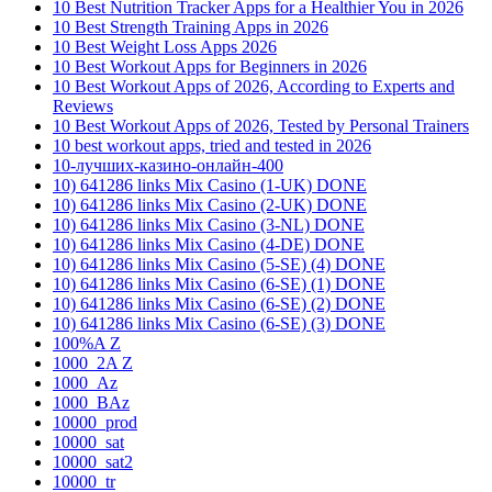
10 Best Nutrition Tracker Apps for a Healthier You in 2026
10 Best Strength Training Apps in 2026
10 Best Weight Loss Apps 2026
10 Best Workout Apps for Beginners in 2026
10 Best Workout Apps of 2026, According to Experts and
Reviews
10 Best Workout Apps of 2026, Tested by Personal Trainers
10 best workout apps, tried and tested in 2026
10-лучших-казино-онлайн-400
10) 641286 links Mix Casino (1-UK) DONE
10) 641286 links Mix Casino (2-UK) DONE
10) 641286 links Mix Casino (3-NL) DONE
10) 641286 links Mix Casino (4-DE) DONE
10) 641286 links Mix Casino (5-SE) (4) DONE
10) 641286 links Mix Casino (6-SE) (1) DONE
10) 641286 links Mix Casino (6-SE) (2) DONE
10) 641286 links Mix Casino (6-SE) (3) DONE
100%A Z
1000_2A Z
1000_Az
1000_BAz
10000_prod
10000_sat
10000_sat2
10000_tr