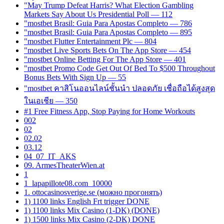
"May Trump Defeat Harris? What Election Gambling
Markets Say About Us Presidential Poll — 112
"mostbet Brasil: Guia Para Apostas Completo — 786
"mostbet Brasil: Guia Para Apostas Completo — 895
"mostbet Flutter Entertainment Plc — 804
"‎mostbet Live Sports Bets On The App Store — 454
"‎mostbet Online Betting For The App Store — 401
"mostbet Promo Code Get Out Of Bed To $500 Throughout
Bonus Bets With Sign Up — 55
"mostbet คาสิโนออนไลน์ชั้นนำ ปลอดภัย เชื่อถือได้สูงสุด
ในเอเชีย — 350
#1 Free Fitness App, Stop Paying for Home Workouts
002
02
02.02
03.12
04_07_IT_AKS
09. ArmesTheaterWien.at
1
1_lapapillote08.com_10000
1. ottocasinosverige.se (можно прогонять)
1) 1100 links English Frt trigger DONE
1) 1100 links Mix Casino (1-DK) (DONE)
1) 1500 links Mix Casino (2-DK) DONE