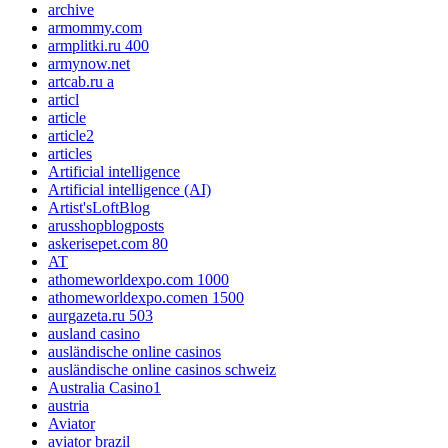
archive
armommy.com
armplitki.ru 400
armynow.net
artcab.ru a
articl
article
article2
articles
Artificial intelligence
Artificial intelligence (AI)
Artist'sLoftBlog
arusshopblogposts
askerisepet.com 80
AT
athomeworldexpo.com 1000
athomeworldexpo.comen 1500
aurgazeta.ru 503
ausland casino
ausländische online casinos
ausländische online casinos schweiz
Australia Casino1
austria
Aviator
aviator brazil