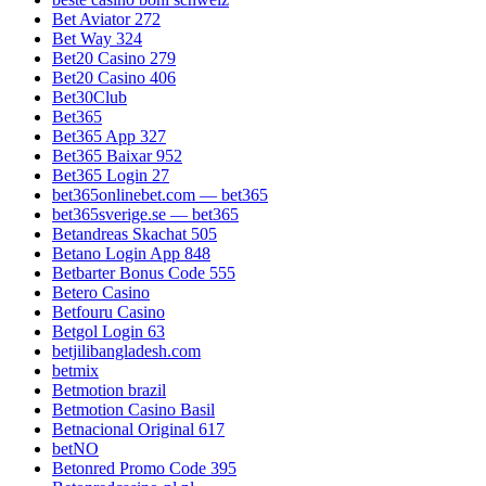
Bet Aviator 272
Bet Way 324
Bet20 Casino 279
Bet20 Casino 406
Bet30Club
Bet365
Bet365 App 327
Bet365 Baixar 952
Bet365 Login 27
bet365onlinebet.com — bet365
bet365sverige.se — bet365
Betandreas Skachat 505
Betano Login App 848
Betbarter Bonus Code 555
Betero Casino
Betfouru Casino
Betgol Login 63
betjilibangladesh.com
betmix
Betmotion brazil
Betmotion Casino Basil
Betnacional Original 617
betNO
Betonred Promo Code 395