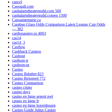
cancel
Caosgall.com
capitalartstheaterguild.com 500
capitalartstheaterguild.comen 1500
Capsaintemarie.ca
Carabao Glass Odds Comparison Latest League Cup Odds
— 382
cardiosaratov.ru 4003
cas14
cas14_3
Casflow
Cashback Casinos
Cashout
casibom tr
casibom-tg
Casino
Casino Bdmbet 823
Casino Betonred 772
Casino Comparison
casino cripto
casino days
casino en ligne argent reel
casino en ligne fr
casino en ligne luxembourg
Casino Guide Julius Casino