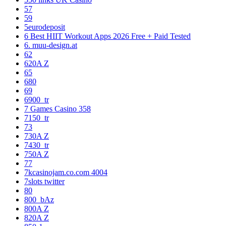
57
59
5eurodeposit
6 Best HIIT Workout Apps 2026 Free + Paid Tested
6. muu-design.at
62
620A Z
65
680
69
6900_tr
7 Games Casino 358
7150_tr
73
730A Z
7430_tr
750A Z
77
7kcasinojam.co.com 4004
7slots twitter
80
800_bAz
800A Z
820A Z