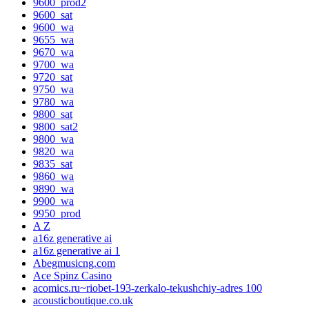
9600_prod2
9600_sat
9600_wa
9655_wa
9670_wa
9700_wa
9720_sat
9750_wa
9780_wa
9800_sat
9800_sat2
9800_wa
9820_wa
9835_sat
9860_wa
9890_wa
9900_wa
9950_prod
A Z
a16z generative ai
a16z generative ai 1
Abegmusicng.com
Ace Spinz Casino
acomics.ru~riobet-193-zerkalo-tekushchiy-adres 100
acousticboutique.co.uk