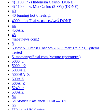
4) 1100 links Indonesia Casino (DONE)
4) 1100 links Mix Casino (2-SW) (DONE)
40
40-burning-hot-6-reels.gr
4000 links Thai หวยออนไลน์ DONE
44
450A Z
48
4rabetnews.com2
5
5 Best AI Fitness Coaches 2026 Smart Training Systems
Tested
5. momangofficial.com (можно прогонять)
5000_tr
5000_tr2
5000A Z
5000BA_Z
500A Z
500A_Z
5240_tr
530A Z
54
54 Slottica Katalanou 1 Flat — 371
55
550 links UK Casino