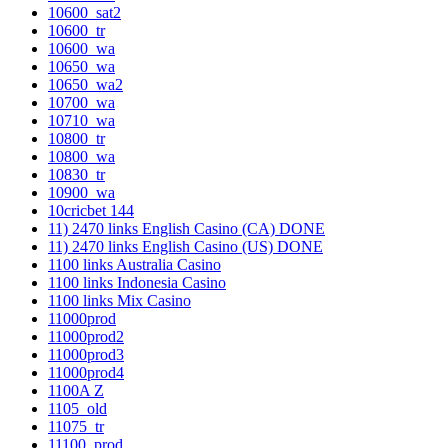
10600_sat2
10600_tr
10600_wa
10650_wa
10650_wa2
10700_wa
10710_wa
10800_tr
10800_wa
10830_tr
10900_wa
10cricbet 144
11) 2470 links English Casino (CA) DONE
11) 2470 links English Casino (US) DONE
1100 links Australia Casino
1100 links Indonesia Casino
1100 links Mix Casino
11000prod
11000prod2
11000prod3
11000prod4
1100A Z
1105_old
11075_tr
11100_prod