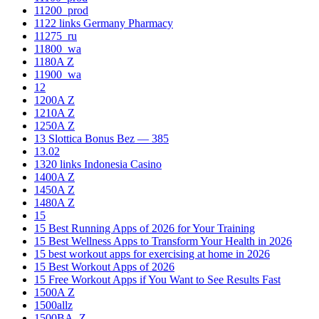
11200_prod
1122 links Germany Pharmacy
11275_ru
11800_wa
1180A Z
11900_wa
12
1200A Z
1210A Z
1250A Z
13 Slottica Bonus Bez — 385
13.02
1320 links Indonesia Casino
1400A Z
1450A Z
1480A Z
15
15 Best Running Apps of 2026 for Your Training
15 Best Wellness Apps to Transform Your Health in 2026
15 best workout apps for exercising at home in 2026
15 Best Workout Apps of 2026
15 Free Workout Apps if You Want to See Results Fast
1500A Z
1500allz
1500BA_Z