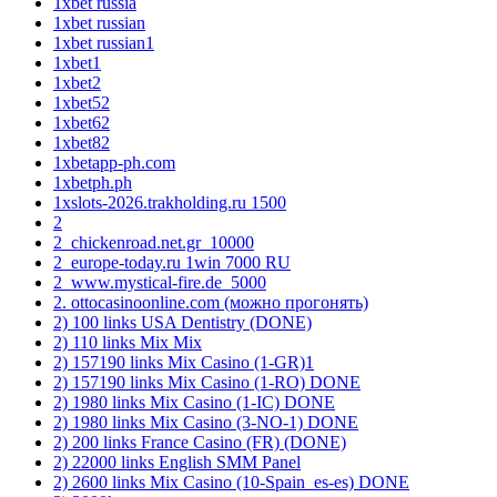
1xbet russia
1xbet russian
1xbet russian1
1xbet1
1xbet2
1xbet52
1xbet62
1xbet82
1xbetapp-ph.com
1xbetph.ph
1xslots-2026.trakholding.ru 1500
2
2_chickenroad.net.gr_10000
2_europe-today.ru 1win 7000 RU
2_www.mystical-fire.de_5000
2. ottocasinoonline.com (можно прогонять)
2) 100 links USA Dentistry (DONE)
2) 110 links Mix Mix
2) 157190 links Mix Casino (1-GR)1
2) 157190 links Mix Casino (1-RO) DONE
2) 1980 links Mix Casino (1-IC) DONE
2) 1980 links Mix Casino (3-NO-1) DONE
2) 200 links France Casino (FR) (DONE)
2) 22000 links English SMM Panel
2) 2600 links Mix Casino (10-Spain_es-es) DONE