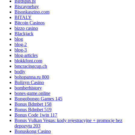
Birdspin.pl
Biscaynebay
Bisonkaszino.com
BITALY
Bitcoin Casinos
bizzo casino
Blackjack
blog
blog-2
blog-3
blog-articles
blokkfont.com
bmcracingcup.ch
bodiy
bohopanna.ru 800
Bolizyn Casino
bomberhistory
bones-game.online
Bongobongo Games 145
Bonus Bdmbet 158
Bonus Bdmbet 519
Bonus Code 1win 117
Bonus Vulkan Vegas: kody rejestracyjne + promocje bez
depozytu 203
Bonuskong Casino