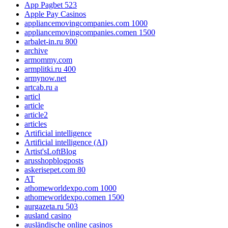
App Pagbet 523
Apple Pay Casinos
appliancemovingcompanies.com 1000
appliancemovingcompanies.comen 1500
arbalet-in.ru 800
archive
armommy.com
armplitki.ru 400
armynow.net
artcab.ru a
articl
article
article2
articles
Artificial intelligence
Artificial intelligence (AI)
Artist'sLoftBlog
arusshopblogposts
askerisepet.com 80
AT
athomeworldexpo.com 1000
athomeworldexpo.comen 1500
aurgazeta.ru 503
ausland casino
ausländische online casinos