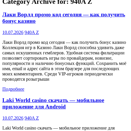
Category Archive for: 940A Z
Лаки Ворлд промо код сегодня — как получить
бонус казино
10.07.2026
940A Z
Лаки Ворлд промо код сегодня — как получить бонус казино
Коллекция игр в Казино Лаки Ворлд способна удивить даже
самых искушенных гемблеров. Удобная система фильтрации
позволяет сортировать игры по провайдерам, новизне,
популярности и наличию бонусных функций. Сохранить моё
имя, email и адрес сайта в этом браузере для последующих
моих комментариев. Среди VIP-игроков периодически
проводятся розыгрыши
Подробнее
Laki World casino скачать — мобильное
приложение для Android
10.07.2026
940A Z
Laki World casino скачать — мобильное приложение для