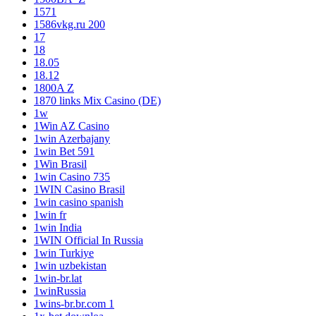
1571
1586vkg.ru 200
17
18
18.05
18.12
1800A Z
1870 links Mix Casino (DE)
1w
1Win AZ Casino
1win Azerbajany
1win Bet 591
1Win Brasil
1win Casino 735
1WIN Casino Brasil
1win casino spanish
1win fr
1win India
1WIN Official In Russia
1win Turkiye
1win uzbekistan
1win-br.lat
1winRussia
1wins-br.br.com 1