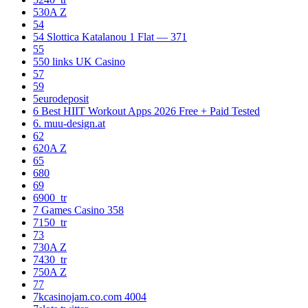
530A Z
54
54 Slottica Katalanou 1 Flat — 371
55
550 links UK Casino
57
59
5eurodeposit
6 Best HIIT Workout Apps 2026 Free + Paid Tested
6. muu-design.at
62
620A Z
65
680
69
6900_tr
7 Games Casino 358
7150_tr
73
730A Z
7430_tr
750A Z
77
7kcasinojam.co.com 4004