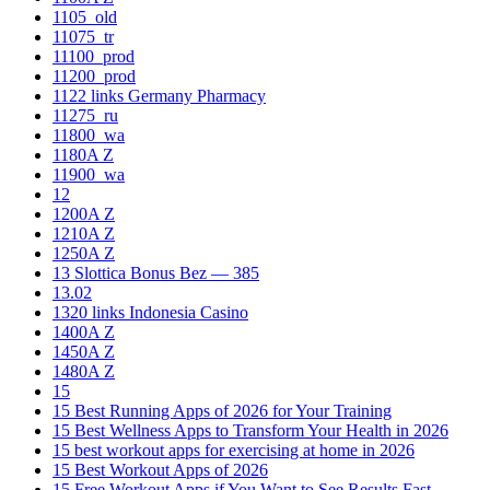
1105_old
11075_tr
11100_prod
11200_prod
1122 links Germany Pharmacy
11275_ru
11800_wa
1180A Z
11900_wa
12
1200A Z
1210A Z
1250A Z
13 Slottica Bonus Bez — 385
13.02
1320 links Indonesia Casino
1400A Z
1450A Z
1480A Z
15
15 Best Running Apps of 2026 for Your Training
15 Best Wellness Apps to Transform Your Health in 2026
15 best workout apps for exercising at home in 2026
15 Best Workout Apps of 2026
15 Free Workout Apps if You Want to See Results Fast