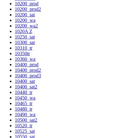
10200_prod
10200_prod2
10200_sat
10200_wa
10200_wa2
1020A Z
10250_sat
10300_sat
10310_tr
10350tr
10360_wa
10400_prod
10400_prod2
10400_prod3
10400_sat
10400_sat2
10440_tr
10450_wa
10465_tr
10480_tr
10490_wa
10500_sat2
10520_tr
10525_sat
10550_sat