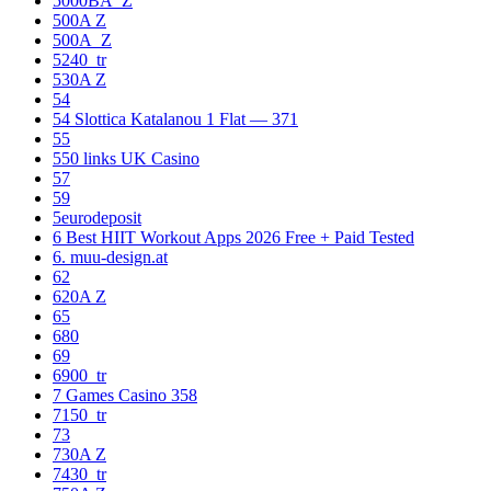
5000BA_Z
500A Z
500A_Z
5240_tr
530A Z
54
54 Slottica Katalanou 1 Flat — 371
55
550 links UK Casino
57
59
5eurodeposit
6 Best HIIT Workout Apps 2026 Free + Paid Tested
6. muu-design.at
62
620A Z
65
680
69
6900_tr
7 Games Casino 358
7150_tr
73
730A Z
7430_tr