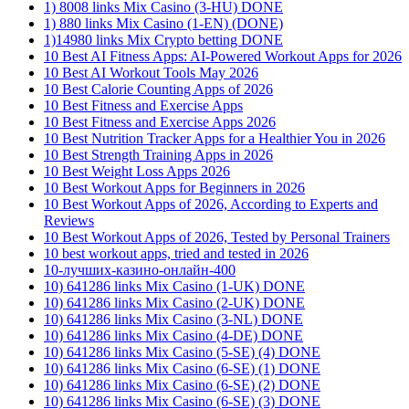
1) 8008 links Mix Casino (3-HU) DONE
1) 880 links Mix Casino (1-EN) (DONE)
1)14980 links Mix Crypto betting DONE
10 Best AI Fitness Apps: AI-Powered Workout Apps for 2026
10 Best AI Workout Tools May 2026
10 Best Calorie Counting Apps of 2026
10 Best Fitness and Exercise Apps
10 Best Fitness and Exercise Apps 2026
10 Best Nutrition Tracker Apps for a Healthier You in 2026
10 Best Strength Training Apps in 2026
10 Best Weight Loss Apps 2026
10 Best Workout Apps for Beginners in 2026
10 Best Workout Apps of 2026, According to Experts and
Reviews
10 Best Workout Apps of 2026, Tested by Personal Trainers
10 best workout apps, tried and tested in 2026
10-лучших-казино-онлайн-400
10) 641286 links Mix Casino (1-UK) DONE
10) 641286 links Mix Casino (2-UK) DONE
10) 641286 links Mix Casino (3-NL) DONE
10) 641286 links Mix Casino (4-DE) DONE
10) 641286 links Mix Casino (5-SE) (4) DONE
10) 641286 links Mix Casino (6-SE) (1) DONE
10) 641286 links Mix Casino (6-SE) (2) DONE
10) 641286 links Mix Casino (6-SE) (3) DONE