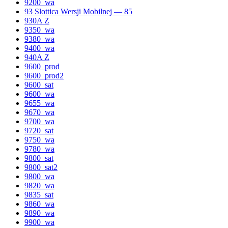
9200_wa
93 Slottica Wersji Mobilnej — 85
930A Z
9350_wa
9380_wa
9400_wa
940A Z
9600_prod
9600_prod2
9600_sat
9600_wa
9655_wa
9670_wa
9700_wa
9720_sat
9750_wa
9780_wa
9800_sat
9800_sat2
9800_wa
9820_wa
9835_sat
9860_wa
9890_wa
9900_wa