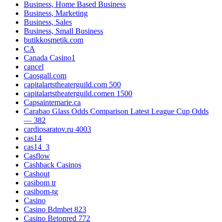
Business, Home Based Business
Business, Marketing
Business, Sales
Business, Small Business
butikkosmetik.com
CA
Canada Casino1
cancel
Caosgall.com
capitalartstheaterguild.com 500
capitalartstheaterguild.comen 1500
Capsaintemarie.ca
Carabao Glass Odds Comparison Latest League Cup Odds
— 382
cardiosaratov.ru 4003
cas14
cas14_3
Casflow
Cashback Casinos
Cashout
casibom tr
casibom-tg
Casino
Casino Bdmbet 823
Casino Betonred 772