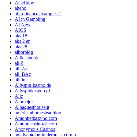
AGHblog
aheho
ai in finance examples 1
AI in Gambling
AI News
AIOS
aks 18
aks 2 en
aks 28
alborblog
Alfkasino.de
all Z
all_Az
all_BAz
all_in
Allyspin-kasino.de
Allyspinkasyno.pl
Allz
Alomejor
Alpaguesthouse.it
americanhomesteadblog
Amonbetkaszino.com
Amunracasino-si.com
Anonymous Casinos
antalyaototamircilerodasi.com b