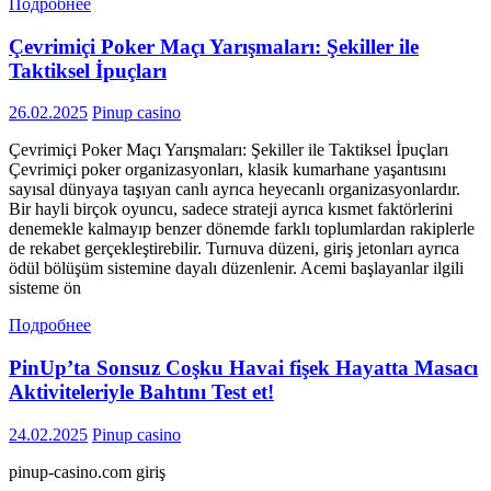
Подробнее
Çevrimiçi Poker Maçı Yarışmaları: Şekiller ile
Taktiksel İpuçları
26.02.2025
Pinup casino
Çevrimiçi Poker Maçı Yarışmaları: Şekiller ile Taktiksel İpuçları
Çevrimiçi poker organizasyonları, klasik kumarhane yaşantısını
sayısal dünyaya taşıyan canlı ayrıca heyecanlı organizasyonlardır.
Bir hayli birçok oyuncu, sadece strateji ayrıca kısmet faktörlerini
denemekle kalmayıp benzer dönemde farklı toplumlardan rakiplerle
de rekabet gerçekleştirebilir. Turnuva düzeni, giriş jetonları ayrıca
ödül bölüşüm sistemine dayalı düzenlenir. Acemi başlayanlar ilgili
sisteme ön
Подробнее
PinUp’ta Sonsuz Coşku Havai fişek Hayatta Masacı
Aktiviteleriyle Bahtını Test et!
24.02.2025
Pinup casino
pinup-casino.com giriş