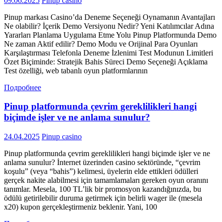
09.06.2025
Pinup casino
Pinup markası Casino’da Deneme Seçeneği Oynamanın Avantajları
Ne olabilir? İçerik Demo Versiyonu Nedir? Yeni Katılımcılar Adına
Yararları Planlama Uygulama Etme Yolu Pinup Platformunda Demo
Ne zaman Aktif edilir? Demo Modu ve Orijinal Para Oyunları
Karşılaştırması Telefonla Deneme İzlenimi Test Modunun Limitleri
Özet Biçiminde: Stratejik Bahis Süreci Demo Seçeneği Açıklama
Test özelliği, web tabanlı oyun platformlarının
Подробнее
Pinup platformunda çevrim gereklilikleri hangi
biçimde işler ve ne anlama sunulur?
24.04.2025
Pinup casino
Pinup platformunda çevrim gereklilikleri hangi biçimde işler ve ne
anlama sunulur? İnternet üzerinden casino sektöründe, “çevrim
koşulu” (veya “bahis”) kelimesi, üyelerin elde ettikleri ödülleri
gerçek nakite alabilmesi için tamamlamaları gereken oyun oranını
tanımlar. Mesela, 100 TL’lik bir promosyon kazandığınızda, bu
ödülü getirilebilir duruma getirmek için belirli wager ile (mesela
x20) kupon gerçekleştirmeniz beklenir. Yani, 100