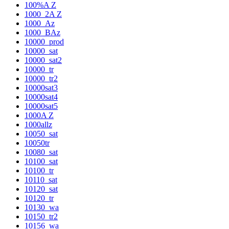
100%A Z
1000_2A Z
1000_Az
1000_BAz
10000_prod
10000_sat
10000_sat2
10000_tr
10000_tr2
10000sat3
10000sat4
10000sat5
1000A Z
1000allz
10050_sat
10050tr
10080_sat
10100_sat
10100_tr
10110_sat
10120_sat
10120_tr
10130_wa
10150_tr2
10156_wa