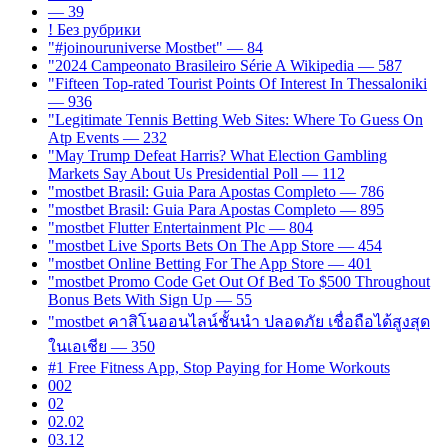
— 39
! Без рубрики
"#joinouruniverse Mostbet" — 84
"2024 Campeonato Brasileiro Série A Wikipedia — 587
"Fifteen Top-rated Tourist Points Of Interest In Thessaloniki
— 936
"Legitimate Tennis Betting Web Sites: Where To Guess On
Atp Events — 232
"May Trump Defeat Harris? What Election Gambling
Markets Say About Us Presidential Poll — 112
"mostbet Brasil: Guia Para Apostas Completo — 786
"mostbet Brasil: Guia Para Apostas Completo — 895
"mostbet Flutter Entertainment Plc — 804
"‎mostbet Live Sports Bets On The App Store — 454
"‎mostbet Online Betting For The App Store — 401
"mostbet Promo Code Get Out Of Bed To $500 Throughout
Bonus Bets With Sign Up — 55
"mostbet คาสิโนออนไลน์ชั้นนำ ปลอดภัย เชื่อถือได้สูงสุด
ในเอเชีย — 350
#1 Free Fitness App, Stop Paying for Home Workouts
002
02
02.02
03.12