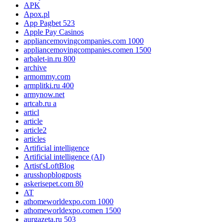
APK
Apox.pl
App Pagbet 523
Apple Pay Casinos
appliancemovingcompanies.com 1000
appliancemovingcompanies.comen 1500
arbalet-in.ru 800
archive
armommy.com
armplitki.ru 400
armynow.net
artcab.ru a
articl
article
article2
articles
Artificial intelligence
Artificial intelligence (AI)
Artist'sLoftBlog
arusshopblogposts
askerisepet.com 80
AT
athomeworldexpo.com 1000
athomeworldexpo.comen 1500
aurgazeta.ru 503