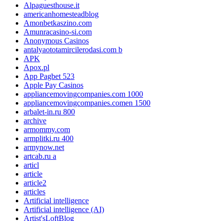
Alpaguesthouse.it
americanhomesteadblog
Amonbetkaszino.com
Amunracasino-si.com
Anonymous Casinos
antalyaototamircilerodasi.com b
APK
Apox.pl
App Pagbet 523
Apple Pay Casinos
appliancemovingcompanies.com 1000
appliancemovingcompanies.comen 1500
arbalet-in.ru 800
archive
armommy.com
armplitki.ru 400
armynow.net
artcab.ru a
articl
article
article2
articles
Artificial intelligence
Artificial intelligence (AI)
Artist'sLoftBlog