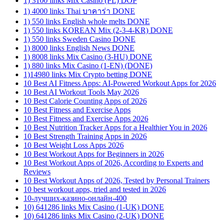
1) 3100 links Mix Casino (PL) DOP
1) 4000 links Thai บาคาร่า DONE
1) 550 links English whole melts DONE
1) 550 links KOREAN Mix (2-3-4-KR) DONE
1) 550 links Sweden Casino DONE
1) 8000 links English News DONE
1) 8008 links Mix Casino (3-HU) DONE
1) 880 links Mix Casino (1-EN) (DONE)
1)14980 links Mix Crypto betting DONE
10 Best AI Fitness Apps: AI-Powered Workout Apps for 2026
10 Best AI Workout Tools May 2026
10 Best Calorie Counting Apps of 2026
10 Best Fitness and Exercise Apps
10 Best Fitness and Exercise Apps 2026
10 Best Nutrition Tracker Apps for a Healthier You in 2026
10 Best Strength Training Apps in 2026
10 Best Weight Loss Apps 2026
10 Best Workout Apps for Beginners in 2026
10 Best Workout Apps of 2026, According to Experts and
Reviews
10 Best Workout Apps of 2026, Tested by Personal Trainers
10 best workout apps, tried and tested in 2026
10-лучших-казино-онлайн-400
10) 641286 links Mix Casino (1-UK) DONE
10) 641286 links Mix Casino (2-UK) DONE