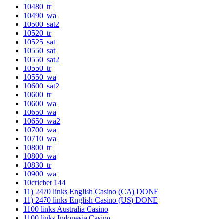
10480_tr
10490_wa
10500_sat2
10520_tr
10525_sat
10550_sat
10550_sat2
10550_tr
10550_wa
10600_sat2
10600_tr
10600_wa
10650_wa
10650_wa2
10700_wa
10710_wa
10800_tr
10800_wa
10830_tr
10900_wa
10cricbet 144
11) 2470 links English Casino (CA) DONE
11) 2470 links English Casino (US) DONE
1100 links Australia Casino
1100 links Indonesia Casino