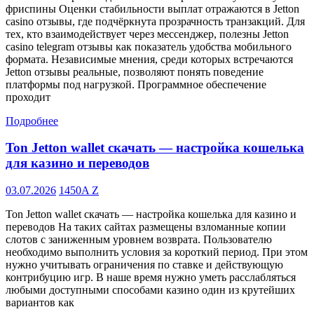
фриспины Оценки стабильности выплат отражаются в Jetton
casino отзывы, где подчёркнута прозрачность транзакций. Для
тех, кто взаимодействует через мессенджер, полезны Jetton
casino telegram отзывы как показатель удобства мобильного
формата. Независимые мнения, среди которых встречаются
Jetton отзывы реальные, позволяют понять поведение
платформы под нагрузкой. Программное обеспечение
проходит
Подробнее
Ton Jetton wallet скачать — настройка кошелька
для казино и переводов
03.07.2026
1450A Z
Ton Jetton wallet скачать — настройка кошелька для казино и
переводов На таких сайтах размещены взломанные копии
слотов с заниженным уровнем возврата. Пользователю
необходимо выполнить условия за короткий период. При этом
нужно учитывать ограничения по ставке и действующую
контрибуцию игр. В наше время нужно уметь расслабляться
любыми доступными способами казино один из крутейших
вариантов как