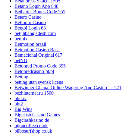
Betandreas Skachat 505
Betano Login App 848
Betbarter Bonus Code 555
Betero Casino
Betfouru Casino
Betgol Login 63
betjilibangladesh.com
betmix
Betmotion brazil
Betmotion Casino Basil
Betnacional Original 617
betNO
Betonred Promo Code 395
Betonredcasino-pl.pl
Betting
betting utan svensk licens
Betwinner Ghana: Online Wagering And Casino — 571
bezhinternat.ru 1500
bhnov
bht2
Big Wins
Bigclash Casino Games
Bigclashkasino.de
bijoucoffee.co.uk
bilbosurfshop.co.uk