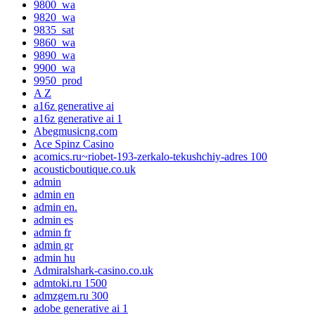
9800_wa
9820_wa
9835_sat
9860_wa
9890_wa
9900_wa
9950_prod
A Z
a16z generative ai
a16z generative ai 1
Abegmusicng.com
Ace Spinz Casino
acomics.ru~riobet-193-zerkalo-tekushchiy-adres 100
acousticboutique.co.uk
admin
admin en
admin en.
admin es
admin fr
admin gr
admin hu
Admiralshark-casino.co.uk
admtoki.ru 1500
admzgem.ru 300
adobe generative ai 1