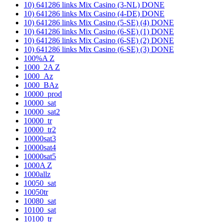
10) 641286 links Mix Casino (3-NL) DONE
10) 641286 links Mix Casino (4-DE) DONE
10) 641286 links Mix Casino (5-SE) (4) DONE
10) 641286 links Mix Casino (6-SE) (1) DONE
10) 641286 links Mix Casino (6-SE) (2) DONE
10) 641286 links Mix Casino (6-SE) (3) DONE
100%A Z
1000_2A Z
1000_Az
1000_BAz
10000_prod
10000_sat
10000_sat2
10000_tr
10000_tr2
10000sat3
10000sat4
10000sat5
1000A Z
1000allz
10050_sat
10050tr
10080_sat
10100_sat
10100_tr