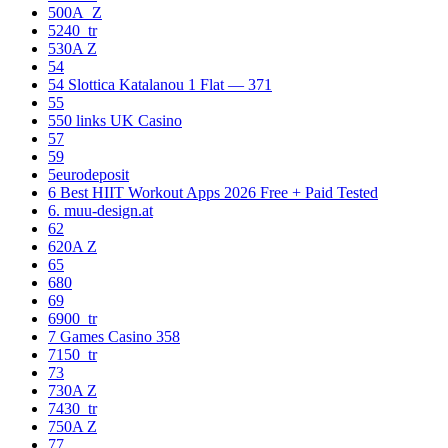
500A_Z
5240_tr
530A Z
54
54 Slottica Katalanou 1 Flat — 371
55
550 links UK Casino
57
59
5eurodeposit
6 Best HIIT Workout Apps 2026 Free + Paid Tested
6. muu-design.at
62
620A Z
65
680
69
6900_tr
7 Games Casino 358
7150_tr
73
730A Z
7430_tr
750A Z
77