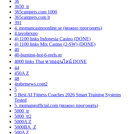
36
3650_tr
365campers.com 1000
365campers.com b
391
4. momancasinoonline.se (можно прогонять)
4.tavoliexpo
4) 1100 links Indonesia Casino (DONE)
4) 1100 links Mix Casino (2-SW) (DONE)
40
40-burning-hot-6-reels.gr
4000 links Thai หวยออนไลน์ DONE
44
450A Z
48
4rabetnews.com2
5
5 Best AI Fitness Coaches 2026 Smart Training Systems
Tested
5. momangofficial.com (можно прогонять)
5000_tr
5000_tr2
5000A Z
5000BA_Z
500A Z