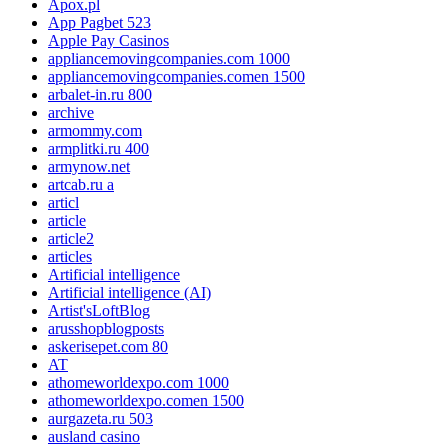
Apox.pl
App Pagbet 523
Apple Pay Casinos
appliancemovingcompanies.com 1000
appliancemovingcompanies.comen 1500
arbalet-in.ru 800
archive
armommy.com
armplitki.ru 400
armynow.net
artcab.ru a
articl
article
article2
articles
Artificial intelligence
Artificial intelligence (AI)
Artist'sLoftBlog
arusshopblogposts
askerisepet.com 80
AT
athomeworldexpo.com 1000
athomeworldexpo.comen 1500
aurgazeta.ru 503
ausland casino