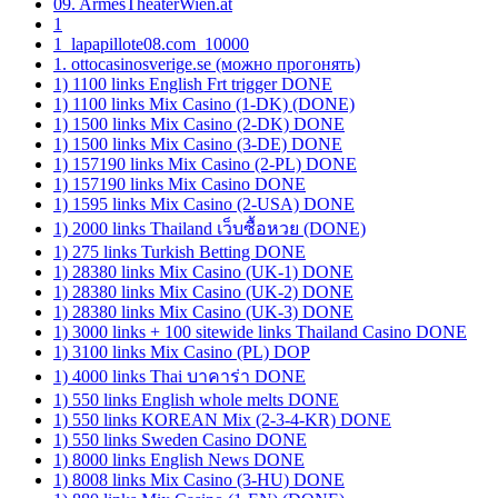
09. ArmesTheaterWien.at
1
1_lapapillote08.com_10000
1. ottocasinosverige.se (можно прогонять)
1) 1100 links English Frt trigger DONE
1) 1100 links Mix Casino (1-DK) (DONE)
1) 1500 links Mix Casino (2-DK) DONE
1) 1500 links Mix Casino (3-DE) DONE
1) 157190 links Mix Casino (2-PL) DONE
1) 157190 links Mix Casino DONE
1) 1595 links Mix Casino (2-USA) DONE
1) 2000 links Thailand เว็บซื้อหวย (DONE)
1) 275 links Turkish Betting DONE
1) 28380 links Mix Casino (UK-1) DONE
1) 28380 links Mix Casino (UK-2) DONE
1) 28380 links Mix Casino (UK-3) DONE
1) 3000 links + 100 sitewide links Thailand Casino DONE
1) 3100 links Mix Casino (PL) DOP
1) 4000 links Thai บาคาร่า DONE
1) 550 links English whole melts DONE
1) 550 links KOREAN Mix (2-3-4-KR) DONE
1) 550 links Sweden Casino DONE
1) 8000 links English News DONE
1) 8008 links Mix Casino (3-HU) DONE