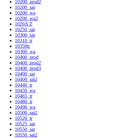
10200_prod2
10200_sat
10200_wa
10200_wa2
1020A Z
10250_sat
10300_sat
10310_tr
10350tr
10360_wa
10400_prod
10400_prod2
10400_prod3
10400_sat
10400_sat2
10440_tr
10450_wa
10465_tr
10480_tr
10490_wa
10500_sat2
10520_tr
10525_sat
10550_sat
10550_sat2