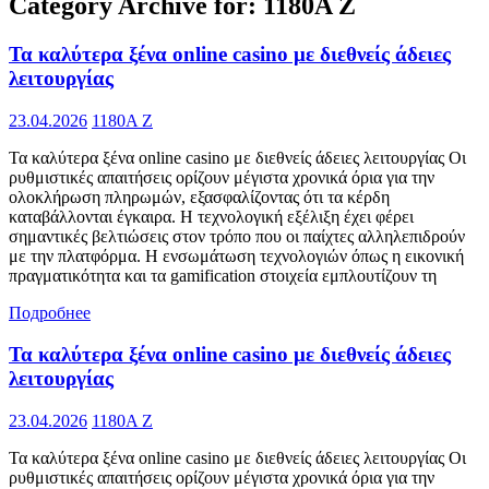
Category Archive for: 1180A Z
Τα καλύτερα ξένα online casino με διεθνείς άδειες
λειτουργίας
23.04.2026
1180A Z
Τα καλύτερα ξένα online casino με διεθνείς άδειες λειτουργίας Οι
ρυθμιστικές απαιτήσεις ορίζουν μέγιστα χρονικά όρια για την
ολοκλήρωση πληρωμών, εξασφαλίζοντας ότι τα κέρδη
καταβάλλονται έγκαιρα. Η τεχνολογική εξέλιξη έχει φέρει
σημαντικές βελτιώσεις στον τρόπο που οι παίχτες αλληλεπιδρούν
με την πλατφόρμα. Η ενσωμάτωση τεχνολογιών όπως η εικονική
πραγματικότητα και τα gamification στοιχεία εμπλουτίζουν τη
Подробнее
Τα καλύτερα ξένα online casino με διεθνείς άδειες
λειτουργίας
23.04.2026
1180A Z
Τα καλύτερα ξένα online casino με διεθνείς άδειες λειτουργίας Οι
ρυθμιστικές απαιτήσεις ορίζουν μέγιστα χρονικά όρια για την