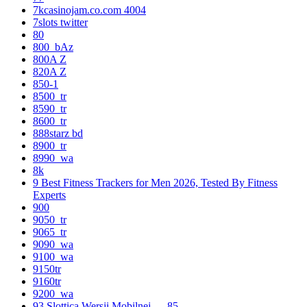
7kcasinojam.co.com 4004
7slots twitter
80
800_bAz
800A Z
820A Z
850-1
8500_tr
8590_tr
8600_tr
888starz bd
8900_tr
8990_wa
8k
9 Best Fitness Trackers for Men 2026, Tested By Fitness
Experts
900
9050_tr
9065_tr
9090_wa
9100_wa
9150tr
9160tr
9200_wa
93 Slottica Wersji Mobilnej — 85