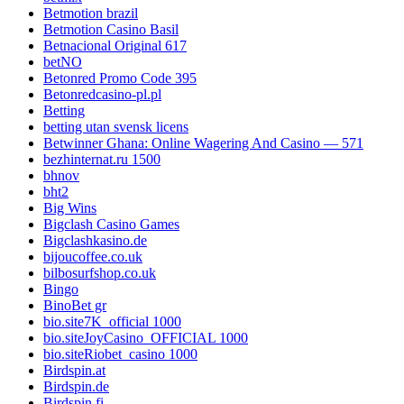
Betmotion brazil
Betmotion Casino Basil
Betnacional Original 617
betNO
Betonred Promo Code 395
Betonredcasino-pl.pl
Betting
betting utan svensk licens
Betwinner Ghana: Online Wagering And Casino — 571
bezhinternat.ru 1500
bhnov
bht2
Big Wins
Bigclash Casino Games
Bigclashkasino.de
bijoucoffee.co.uk
bilbosurfshop.co.uk
Bingo
BinoBet gr
bio.site7K_official 1000
bio.siteJoyCasino_OFFICIAL 1000
bio.siteRiobet_casino 1000
Birdspin.at
Birdspin.de
Birdspin.fi