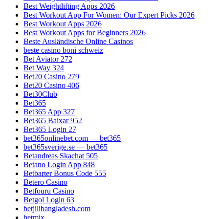
Best Weightlifting Apps 2026
Best Workout App For Women: Our Expert Picks 2026
Best Workout Apps 2026
Best Workout Apps for Beginners 2026
Beste Ausländische Online Casinos
beste casino boni schweiz
Bet Aviator 272
Bet Way 324
Bet20 Casino 279
Bet20 Casino 406
Bet30Club
Bet365
Bet365 App 327
Bet365 Baixar 952
Bet365 Login 27
bet365onlinebet.com — bet365
bet365sverige.se — bet365
Betandreas Skachat 505
Betano Login App 848
Betbarter Bonus Code 555
Betero Casino
Betfouru Casino
Betgol Login 63
betjilibangladesh.com
betmix