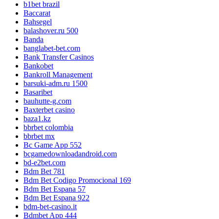
b1bet brazil
Baccarat
Bahsegel
balashover.ru 500
Banda
banglabet-bet.com
Bank Transfer Casinos
Bankobet
Bankroll Management
barsuki-adm.ru 1500
Basaribet
bauhutte-g.com
Baxterbet casino
baza1.kz
bbrbet colombia
bbrbet mx
Bc Game App 552
bcgamedownloadandroid.com
bd-e2bet.com
Bdm Bet 781
Bdm Bet Codigo Promocional 169
Bdm Bet Espana 57
Bdm Bet Espana 922
bdm-bet-casino.it
Bdmbet App 444