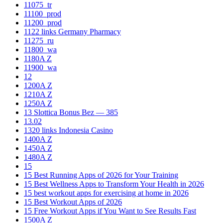
11075_tr
11100_prod
11200_prod
1122 links Germany Pharmacy
11275_ru
11800_wa
1180A Z
11900_wa
12
1200A Z
1210A Z
1250A Z
13 Slottica Bonus Bez — 385
13.02
1320 links Indonesia Casino
1400A Z
1450A Z
1480A Z
15
15 Best Running Apps of 2026 for Your Training
15 Best Wellness Apps to Transform Your Health in 2026
15 best workout apps for exercising at home in 2026
15 Best Workout Apps of 2026
15 Free Workout Apps if You Want to See Results Fast
1500A Z