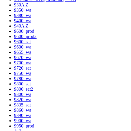
930A Z
9350_wa
9380_wa
9400_wa
940A Z
9600_prod
9600_prod2
9600_sat
9600_wa
9655_wa
9670_wa
9700_wa
9720_sat
9750_wa
9780_wa
9800_sat
9800_sat2
9800_wa
9820_wa
9835_sat
9860_wa
9890_wa
9900_wa
9950_prod