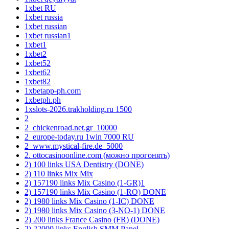
1xbet RU
1xbet russia
1xbet russian
1xbet russian1
1xbet1
1xbet2
1xbet52
1xbet62
1xbet82
1xbetapp-ph.com
1xbetph.ph
1xslots-2026.trakholding.ru 1500
2
2_chickenroad.net.gr_10000
2_europe-today.ru 1win 7000 RU
2_www.mystical-fire.de_5000
2. ottocasinoonline.com (можно прогонять)
2) 100 links USA Dentistry (DONE)
2) 110 links Mix Mix
2) 157190 links Mix Casino (1-GR)1
2) 157190 links Mix Casino (1-RO) DONE
2) 1980 links Mix Casino (1-IC) DONE
2) 1980 links Mix Casino (3-NO-1) DONE
2) 200 links France Casino (FR) (DONE)
2) 22000 links English SMM Panel