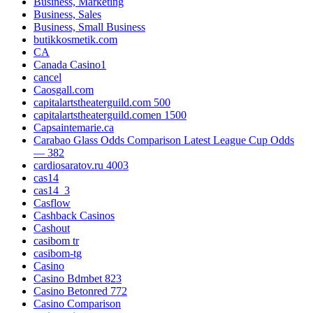
Business, Marketing
Business, Sales
Business, Small Business
butikkosmetik.com
CA
Canada Casino1
cancel
Caosgall.com
capitalartstheaterguild.com 500
capitalartstheaterguild.comen 1500
Capsaintemarie.ca
Carabao Glass Odds Comparison Latest League Cup Odds
— 382
cardiosaratov.ru 4003
cas14
cas14_3
Casflow
Cashback Casinos
Cashout
casibom tr
casibom-tg
Casino
Casino Bdmbet 823
Casino Betonred 772
Casino Comparison