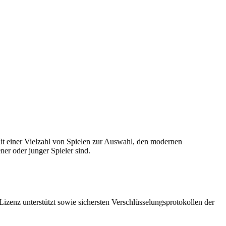
it einer Vielzahl von Spielen zur Auswahl, den modernen
er oder junger Spieler sind.
Lizenz unterstützt sowie sichersten Verschlüsselungsprotokollen der