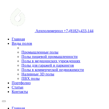
Архполимерпол +7-(8182)-433-144
Главная
Виды полов
Промышленные полы
Полы пищевой промышленности
Полы в медицинских учреждениях
Полы для гаражей и паркингов
Полы в коммерческой недвижимости
Наливные 3D полы
ПВХ полы
Портфолио
Статьи
Контакты
Главная