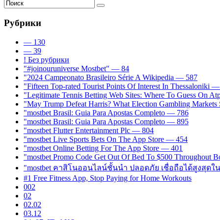
Рубрики
— 130
— 39
! Без рубрики
"#joinouruniverse Mostbet" — 84
"2024 Campeonato Brasileiro Série A Wikipedia — 587
"Fifteen Top-rated Tourist Points Of Interest In Thessaloniki 
"Legitimate Tennis Betting Web Sites: Where To Guess On A
"May Trump Defeat Harris? What Election Gambling Markets S
"mostbet Brasil: Guia Para Apostas Completo — 786
"mostbet Brasil: Guia Para Apostas Completo — 895
"mostbet Flutter Entertainment Plc — 804
"‎mostbet Live Sports Bets On The App Store — 454
"‎mostbet Online Betting For The App Store — 401
"mostbet Promo Code Get Out Of Bed To $500 Throughout B
"mostbet คาสิโนออนไลน์ชั้นนำ ปลอดภัย เชื่อถือได้สูงสุดใ
#1 Free Fitness App, Stop Paying for Home Workouts
002
02
02.02
03.12