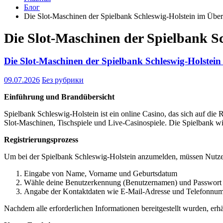
Блог
Die Slot-Maschinen der Spielbank Schleswig-Holstein im Über
Die Slot-Maschinen der Spielbank S
Die Slot-Maschinen der Spielbank Schleswig-Holstein
09.07.2026
Без рубрики
Einführung und Brandübersicht
Spielbank Schleswig-Holstein ist ein online Casino, das sich auf die
Slot-Maschinen, Tischspiele und Live-Casinospiele. Die Spielbank w
Registrierungsprozess
Um bei der Spielbank Schleswig-Holstein anzumelden, müssen Nutzer
Eingabe von Name, Vorname und Geburtsdatum
Wähle deine Benutzerkennung (Benutzernamen) und Passwort 
Angabe der Kontaktdaten wie E-Mail-Adresse und Telefonnu
Nachdem alle erforderlichen Informationen bereitgestellt wurden, er