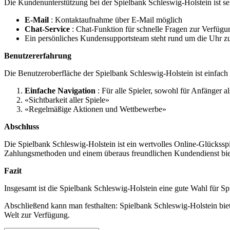
Die Kundenunterstützung bei der Spielbank Schleswig-Holstein ist se
E-Mail
: Kontaktaufnahme über E-Mail möglich
Chat-Service
: Chat-Funktion für schnelle Fragen zur Verfügu
Ein persönliches Kundensupportsteam steht rund um die Uhr z
Benutzererfahrung
Die Benutzeroberfläche der Spielbank Schleswig-Holstein ist einfach u
Einfache Navigation
: Für alle Spieler, sowohl für Anfänger a
«Sichtbarkeit aller Spiele»
«Regelmäßige Aktionen und Wettbewerbe»
Abschluss
Die Spielbank Schleswig-Holstein ist ein wertvolles Online-Glückss
Zahlungsmethoden und einem überaus freundlichen Kundendienst bietet 
Fazit
Insgesamt ist die Spielbank Schleswig-Holstein eine gute Wahl für Sp
Abschließend kann man festhalten: Spielbank Schleswig-Holstein biete
Welt zur Verfügung.