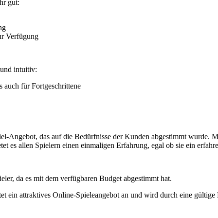
hr gut:
ng
ur Verfügung
nd intuitiv:
ls auch für Fortgeschrittene
piel-Angebot, das auf die Bedürfnisse der Kunden abgestimmt wurde. M
es allen Spielern einen einmaligen Erfahrung, egal ob sie ein erfahren
ieler, da es mit dem verfügbaren Budget abgestimmt hat.
t ein attraktives Online-Spieleangebot an und wird durch eine gültige 