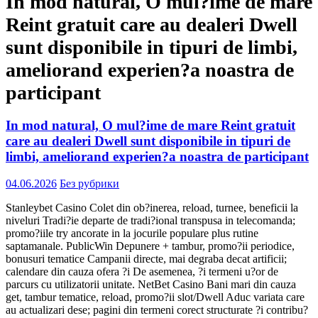
In mod natural, O mul?ime de mare
Reint gratuit care au dealeri Dwell
sunt disponibile in tipuri de limbi,
ameliorand experien?a noastra de
participant
In mod natural, O mul?ime de mare Reint gratuit
care au dealeri Dwell sunt disponibile in tipuri de
limbi, ameliorand experien?a noastra de participant
04.06.2026
Без рубрики
Stanleybet Casino Colet din ob?inerea, reload, turnee, beneficii la
niveluri Tradi?ie departe de tradi?ional transpusa in telecomanda;
promo?iile try ancorate in la jocurile populare plus rutine
saptamanale. PublicWin Depunere + tambur, promo?ii periodice,
bonusuri tematice Campanii directe, mai degraba decat artificii;
calendare din cauza ofera ?i De asemenea, ?i termeni u?or de
parcurs cu utilizatorii unitate. NetBet Casino Bani mari din cauza
get, tambur tematice, reload, promo?ii slot/Dwell Aduc variata care
au actualizari dese; pagini din termeni corect structurate ?i contribu?