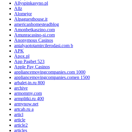
Allyspinkasyno.pl
Allz
Alomejor
Alpaguesthouse.it
americanhomesteadblog
Amonbetkaszino.com
Amunracasino-si.com
Anonymous Casinos
antalyaototamircilerodasi.com b
APK
Apox.pl
App Pagbet 523
Apple Pay Casinos
appliancemovingcompanies.com 1000
appliancemovingcompanies.comen 1500
arbalet-in.ru 800
archive
armommy.com
armplitki.ru 400
armynow.net
artcab.ru a
articl
article
article2
articles