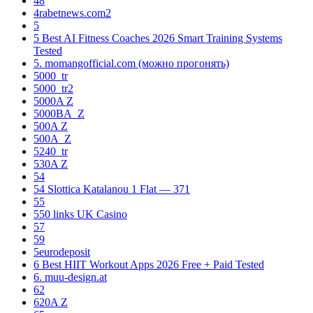
48
4rabetnews.com2
5
5 Best AI Fitness Coaches 2026 Smart Training Systems
Tested
5. momangofficial.com (можно прогонять)
5000_tr
5000_tr2
5000A Z
5000BA_Z
500A Z
500A_Z
5240_tr
530A Z
54
54 Slottica Katalanou 1 Flat — 371
55
550 links UK Casino
57
59
5eurodeposit
6 Best HIIT Workout Apps 2026 Free + Paid Tested
6. muu-design.at
62
620A Z