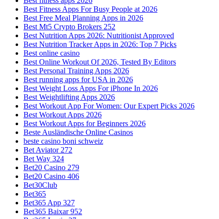
Best fitness apps 2026
Best Fitness Apps For Busy People at 2026
Best Free Meal Planning Apps in 2026
Best Mt5 Crypto Brokers 252
Best Nutrition Apps 2026: Nutritionist Approved
Best Nutrition Tracker Apps in 2026: Top 7 Picks
Best online casino
Best Online Workout Of 2026, Tested By Editors
Best Personal Training Apps 2026
Best running apps for USA in 2026
Best Weight Loss Apps For iPhone In 2026
Best Weightlifting Apps 2026
Best Workout App For Women: Our Expert Picks 2026
Best Workout Apps 2026
Best Workout Apps for Beginners 2026
Beste Ausländische Online Casinos
beste casino boni schweiz
Bet Aviator 272
Bet Way 324
Bet20 Casino 279
Bet20 Casino 406
Bet30Club
Bet365
Bet365 App 327
Bet365 Baixar 952