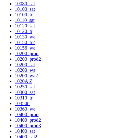
10080_sat
10100_sat
10100_tr
10110_sat
10120_sat
10120_tr
10130_wa
10150_tr2
10156_wa
10200_prod
10200_prod2
10200_sat
10200_wa
10200_wa2
1020A Z
10250_sat
10300_sat
10310_tr
10350tr
10360_wa
10400_prod
10400_prod2
10400_prod3
10400_sat
10400_sat2