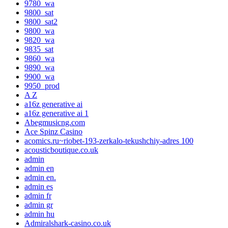
9780_wa
9800_sat
9800_sat2
9800_wa
9820_wa
9835_sat
9860_wa
9890_wa
9900_wa
9950_prod
A Z
a16z generative ai
a16z generative ai 1
Abegmusicng.com
Ace Spinz Casino
acomics.ru~riobet-193-zerkalo-tekushchiy-adres 100
acousticboutique.co.uk
admin
admin en
admin en.
admin es
admin fr
admin gr
admin hu
Admiralshark-casino.co.uk