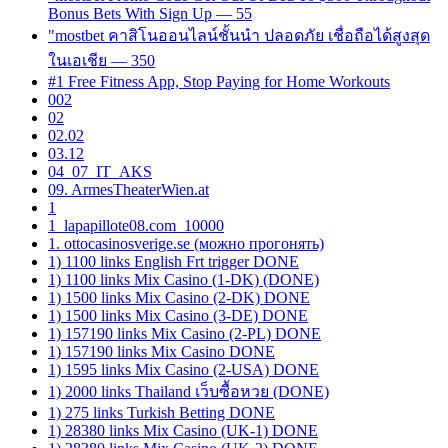
Bonus Bets With Sign Up — 55
"mostbet คาสิโนออนไลน์ชั้นนำ ปลอดภัย เชื่อถือได้สูงสุด
ในเอเชีย — 350
#1 Free Fitness App, Stop Paying for Home Workouts
002
02
02.02
03.12
04_07_IT_AKS
09. ArmesTheaterWien.at
1
1_lapapillote08.com_10000
1. ottocasinosverige.se (можно прогонять)
1) 1100 links English Frt trigger DONE
1) 1100 links Mix Casino (1-DK) (DONE)
1) 1500 links Mix Casino (2-DK) DONE
1) 1500 links Mix Casino (3-DE) DONE
1) 157190 links Mix Casino (2-PL) DONE
1) 157190 links Mix Casino DONE
1) 1595 links Mix Casino (2-USA) DONE
1) 2000 links Thailand เว็บซื้อหวย (DONE)
1) 275 links Turkish Betting DONE
1) 28380 links Mix Casino (UK-1) DONE