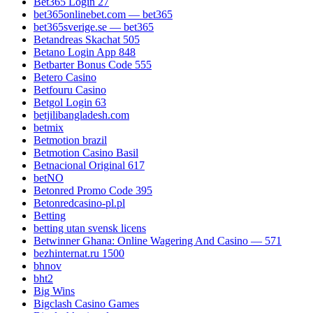
Bet365 Login 27
bet365onlinebet.com — bet365
bet365sverige.se — bet365
Betandreas Skachat 505
Betano Login App 848
Betbarter Bonus Code 555
Betero Casino
Betfouru Casino
Betgol Login 63
betjilibangladesh.com
betmix
Betmotion brazil
Betmotion Casino Basil
Betnacional Original 617
betNO
Betonred Promo Code 395
Betonredcasino-pl.pl
Betting
betting utan svensk licens
Betwinner Ghana: Online Wagering And Casino — 571
bezhinternat.ru 1500
bhnov
bht2
Big Wins
Bigclash Casino Games