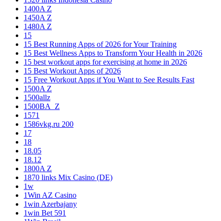
1400A Z
1450A Z
1480A Z
15
15 Best Running Apps of 2026 for Your Training
15 Best Wellness Apps to Transform Your Health in 2026
15 best workout apps for exercising at home in 2026
15 Best Workout Apps of 2026
15 Free Workout Apps if You Want to See Results Fast
1500A Z
1500allz
1500BA_Z
1571
1586vkg.ru 200
17
18
18.05
18.12
1800A Z
1870 links Mix Casino (DE)
1w
1Win AZ Casino
1win Azerbajany
1win Bet 591