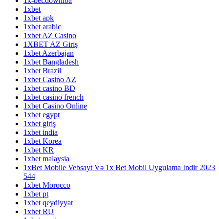
1x-bet.downloa
1xbet
1xbet apk
1xbet arabic
1xbet AZ Casino
1XBET AZ Giriş
1xbet Azerbajan
1xbet Bangladesh
1xbet Brazil
1xbet Casino AZ
1xbet casino BD
1xbet casino french
1xbet Casino Online
1xbet egypt
1xbet giriş
1xbet india
1xbet Korea
1xbet KR
1xbet malaysia
1xBet Mobile Vebsayt Və 1x Bet Mobil Uygulama Indir 2023
544
1xbet Morocco
1xbet pt
1xbet qeydiyyat
1xbet RU