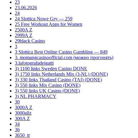
23
23.06.2026
24
24 Slottica Nowe Gry — 259
25 Free Workout Apps for Women
2500A Z
2999A Z
29black Casino
3
3 Slottica Best Online Casino Gambling — 849
3. momangcasinoofficial.com (можно прогонять)
3.lafotografadeigatti
3) 1100 links Sweden Casino DONE
3) 1750 links Netherlands Mix (3-NL) (DONE)
3) 330 links Thailand Casino (TAI) (DONE)
3) 550 links Mix Casino (DONE)
3) 550 links UK Casino (DONE)
3) NL PHARMACY
30
3000A Z
3000allz
300A Z
34
36
3650_tr