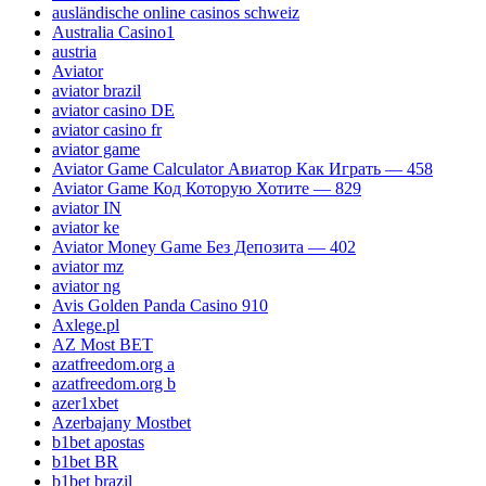
ausländische online casinos schweiz
Australia Casino1
austria
Aviator
aviator brazil
aviator casino DE
aviator casino fr
aviator game
Aviator Game Calculator Авиатор Как Играть — 458
Aviator Game Код Которую Хотите — 829
aviator IN
aviator ke
Aviator Money Game Без Депозита — 402
aviator mz
aviator ng
Avis Golden Panda Casino 910
Axlege.pl
AZ Most BET
azatfreedom.org a
azatfreedom.org b
azer1xbet
Azerbajany Mostbet
b1bet apostas
b1bet BR
b1bet brazil