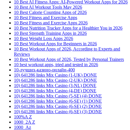
10 Best AI Fitness Apps: AI-Powered Workout Apps for 2026
10 Best AI Workout Tools May 2026
10 Best Calorie Counting Apps of 2026
10 Best Fitness and Exercise Apps
10 Best Fitness and Exercise Apps 2026
10 Best Nutrition Tracker Apps for a Healthier You in 2026
10 Best Strength Training Apps in 2026
10 Best Weight Loss Apps 2026
10 Best Workout Apps for Beginners in 2026
10 Best Workout Apps of 2026, According to Experts and
Reviews
10 Best Workout Apps of 2026, Tested by Personal Trainers
10 best workout apps, tried and tested in 2026
10-лучших-казино-онлайн-400
10) 641286 links Mix Casino (1-UK) DONE
10) 641286 links Mix Casino (2-UK) DONE
10) 641286 links Mix Casino (3-NL) DONE
10) 641286 links Mix Casino (4-DE) DONE
10) 641286 links Mix Casino (5-SE) (4) DONE
10) 641286 links Mix Casino (6-SE) (1) DONE
10) 641286 links Mix Casino (6-SE) (2) DONE
10) 641286 links Mix Casino (6-SE) (3) DONE
100%A Z
1000_2A Z
1000_Az