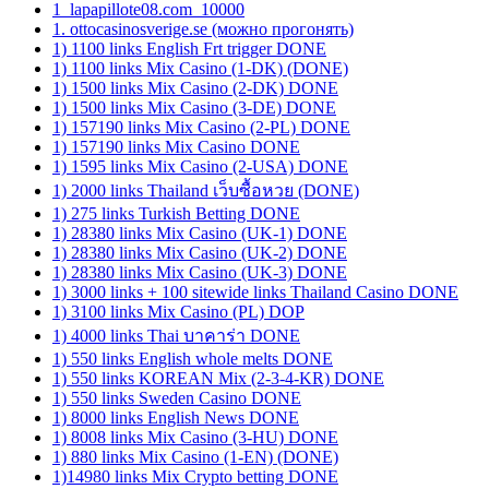
1_lapapillote08.com_10000
1. ottocasinosverige.se (можно прогонять)
1) 1100 links English Frt trigger DONE
1) 1100 links Mix Casino (1-DK) (DONE)
1) 1500 links Mix Casino (2-DK) DONE
1) 1500 links Mix Casino (3-DE) DONE
1) 157190 links Mix Casino (2-PL) DONE
1) 157190 links Mix Casino DONE
1) 1595 links Mix Casino (2-USA) DONE
1) 2000 links Thailand เว็บซื้อหวย (DONE)
1) 275 links Turkish Betting DONE
1) 28380 links Mix Casino (UK-1) DONE
1) 28380 links Mix Casino (UK-2) DONE
1) 28380 links Mix Casino (UK-3) DONE
1) 3000 links + 100 sitewide links Thailand Casino DONE
1) 3100 links Mix Casino (PL) DOP
1) 4000 links Thai บาคาร่า DONE
1) 550 links English whole melts DONE
1) 550 links KOREAN Mix (2-3-4-KR) DONE
1) 550 links Sweden Casino DONE
1) 8000 links English News DONE
1) 8008 links Mix Casino (3-HU) DONE
1) 880 links Mix Casino (1-EN) (DONE)
1)14980 links Mix Crypto betting DONE