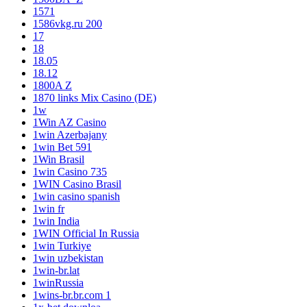
1571
1586vkg.ru 200
17
18
18.05
18.12
1800A Z
1870 links Mix Casino (DE)
1w
1Win AZ Casino
1win Azerbajany
1win Bet 591
1Win Brasil
1win Casino 735
1WIN Casino Brasil
1win casino spanish
1win fr
1win India
1WIN Official In Russia
1win Turkiye
1win uzbekistan
1win-br.lat
1winRussia
1wins-br.br.com 1