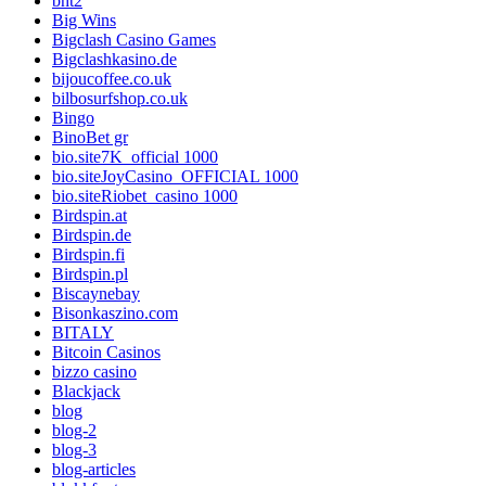
bht2
Big Wins
Bigclash Casino Games
Bigclashkasino.de
bijoucoffee.co.uk
bilbosurfshop.co.uk
Bingo
BinoBet gr
bio.site7K_official 1000
bio.siteJoyCasino_OFFICIAL 1000
bio.siteRiobet_casino 1000
Birdspin.at
Birdspin.de
Birdspin.fi
Birdspin.pl
Biscaynebay
Bisonkaszino.com
BITALY
Bitcoin Casinos
bizzo casino
Blackjack
blog
blog-2
blog-3
blog-articles