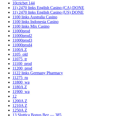
10cricbet 144
11) 2470 links English Casino (CA) DONE
11) 2470 links English Casino (US) DONE
1100 links Australia Casino
1100 links Indonesia Casino
1100 links Mix Casino
11000prod
11000prod2
11000prod3
11000prod4
1100A Z
1105_old
11075_tr
11100_prod
11200_prod
1122 links Germany Pharmacy
11275_ru
11800_wa
1180A Z
11900_wa
12
1200A Z
1210A Z
1250A Z
13 Slottica Bonus Bez — 385