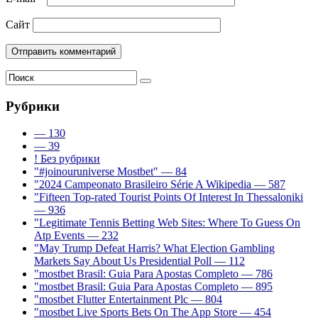
Сайт
Рубрики
— 130
— 39
! Без рубрики
"#joinouruniverse Mostbet" — 84
"2024 Campeonato Brasileiro Série A Wikipedia — 587
"Fifteen Top-rated Tourist Points Of Interest In Thessaloniki
— 936
"Legitimate Tennis Betting Web Sites: Where To Guess On
Atp Events — 232
"May Trump Defeat Harris? What Election Gambling
Markets Say About Us Presidential Poll — 112
"mostbet Brasil: Guia Para Apostas Completo — 786
"mostbet Brasil: Guia Para Apostas Completo — 895
"mostbet Flutter Entertainment Plc — 804
"‎mostbet Live Sports Bets On The App Store — 454