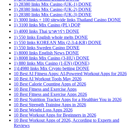
1) 28380 links Mix Casino (UK-1) DONE
1) 28380 links Mix Casino (UK-2) DONE
1) 28380 links Mix Casino (UK-3) DONE
1) 3000 links + 100 sitewide links Thailand Casino DONE
1) 3100 links Mix Casino (PL) DOP
1) 4000 links Thai บาคาร่า DONE
1) 550 links English whole melts DONE
1) 550 links KOREAN Mix (2-3-4-KR) DONE
1) 550 links Sweden Casino DONE
1) 8000 links English News DONE
1) 8008 links Mix Casino (3-HU) DONE
1) 880 links Mix Casino (1-EN) (DONE)
1)14980 links Mix Crypto betting DONE
10 Best AI Fitness Apps: AI-Powered Workout Apps for 2026
10 Best AI Workout Tools May 2026
10 Best Calorie Counting Apps of 2026
10 Best Fitness and Exercise Apps
10 Best Fitness and Exercise Apps 2026
10 Best Nutrition Tracker Apps for a Healthier You in 2026
10 Best Strength Training Apps in 2026
10 Best Weight Loss Apps 2026
10 Best Workout Apps for Beginners in 2026
10 Best Workout Apps of 2026, According to Experts and
Reviews