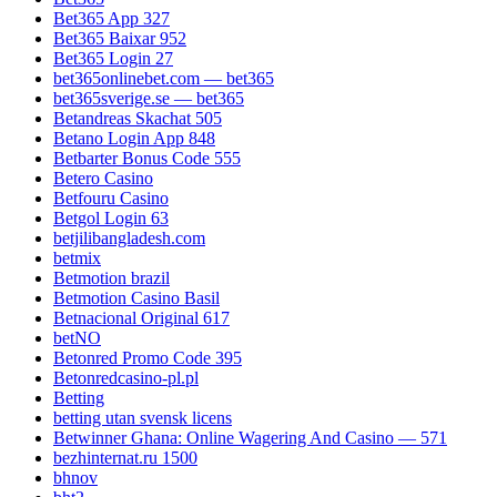
Bet365 App 327
Bet365 Baixar 952
Bet365 Login 27
bet365onlinebet.com — bet365
bet365sverige.se — bet365
Betandreas Skachat 505
Betano Login App 848
Betbarter Bonus Code 555
Betero Casino
Betfouru Casino
Betgol Login 63
betjilibangladesh.com
betmix
Betmotion brazil
Betmotion Casino Basil
Betnacional Original 617
betNO
Betonred Promo Code 395
Betonredcasino-pl.pl
Betting
betting utan svensk licens
Betwinner Ghana: Online Wagering And Casino — 571
bezhinternat.ru 1500
bhnov