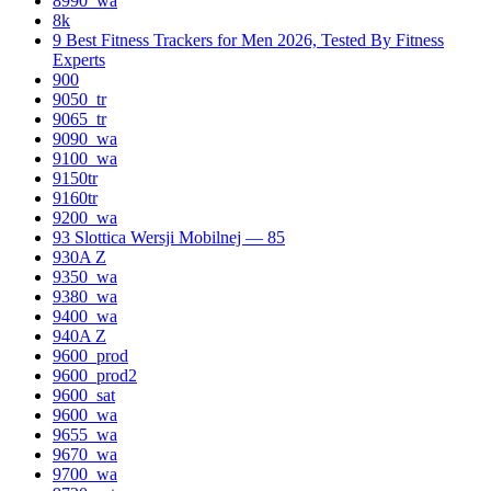
8990_wa
8k
9 Best Fitness Trackers for Men 2026, Tested By Fitness
Experts
900
9050_tr
9065_tr
9090_wa
9100_wa
9150tr
9160tr
9200_wa
93 Slottica Wersji Mobilnej — 85
930A Z
9350_wa
9380_wa
9400_wa
940A Z
9600_prod
9600_prod2
9600_sat
9600_wa
9655_wa
9670_wa
9700_wa