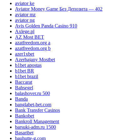
aviator ke
Aviator Money Game Без Депозита — 402
aviator mz
aviator ng
Avis Golden Panda Casino 910
Axlege.pl
AZ Most BET
azatfreedom.org a
azatfreedom.org b
azer1xbet
Azerbajany Mostbet
b1bet apostas
b1bet BR
b1bet brazil
Baccarat
Bahsegel
balashover.ru 500
Banda
banglabet-bet.com
Bank Transfer Casinos
Bankobet
Bankroll Management
barsuki-adm.ru 1500
Basaribet
bauhutte-g.com