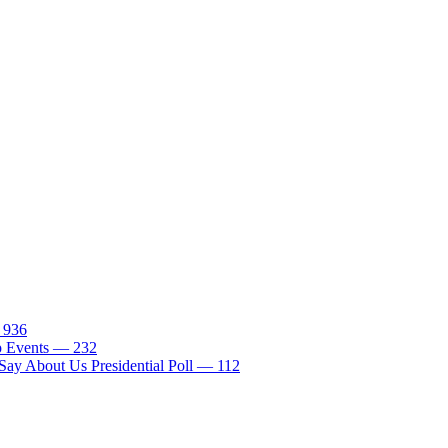
— 936
tp Events — 232
ay About Us Presidential Poll — 112