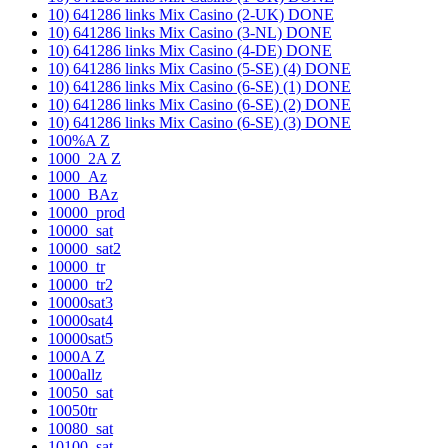
10) 641286 links Mix Casino (2-UK) DONE
10) 641286 links Mix Casino (3-NL) DONE
10) 641286 links Mix Casino (4-DE) DONE
10) 641286 links Mix Casino (5-SE) (4) DONE
10) 641286 links Mix Casino (6-SE) (1) DONE
10) 641286 links Mix Casino (6-SE) (2) DONE
10) 641286 links Mix Casino (6-SE) (3) DONE
100%A Z
1000_2A Z
1000_Az
1000_BAz
10000_prod
10000_sat
10000_sat2
10000_tr
10000_tr2
10000sat3
10000sat4
10000sat5
1000A Z
1000allz
10050_sat
10050tr
10080_sat
10100_sat