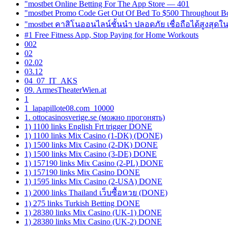
"‎mostbet Online Betting For The App Store — 401
"mostbet Promo Code Get Out Of Bed To $500 Throughout B
"mostbet คาสิโนออนไลน์ชั้นนำ ปลอดภัย เชื่อถือได้สูงสุดใ
#1 Free Fitness App, Stop Paying for Home Workouts
002
02
02.02
03.12
04_07_IT_AKS
09. ArmesTheaterWien.at
1
1_lapapillote08.com_10000
1. ottocasinosverige.se (можно прогонять)
1) 1100 links English Frt trigger DONE
1) 1100 links Mix Casino (1-DK) (DONE)
1) 1500 links Mix Casino (2-DK) DONE
1) 1500 links Mix Casino (3-DE) DONE
1) 157190 links Mix Casino (2-PL) DONE
1) 157190 links Mix Casino DONE
1) 1595 links Mix Casino (2-USA) DONE
1) 2000 links Thailand เว็บซื้อหวย (DONE)
1) 275 links Turkish Betting DONE
1) 28380 links Mix Casino (UK-1) DONE
1) 28380 links Mix Casino (UK-2) DONE