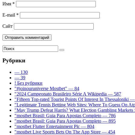
Имя
*
E-mail
*
Сайт
Рубрики
— 130
— 39
! Без рубрики
"#joinouruniverse Mostbet" — 84
"2024 Campeonato Brasileiro Série A Wikipedia — 587
"Fifteen Top-rated Tourist Points Of Interest In Thessaloniki 
"Legitimate Tennis Betting Web Sites: Where To Guess On A
"May Trump Defeat Harris? What Election Gambling Markets S
"mostbet Brasil: Guia Para Apostas Completo — 786
"mostbet Brasil: Guia Para Apostas Completo — 895
"mostbet Flutter Entertainment Plc — 804
"‎mostbet Live Sports Bets On The App Store — 454