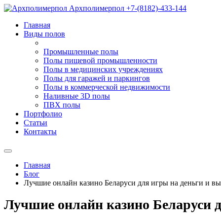
Архполимерпол +7-(8182)-433-144
Главная
Виды полов
Промышленные полы
Полы пищевой промышленности
Полы в медицинских учреждениях
Полы для гаражей и паркингов
Полы в коммерческой недвижимости
Наливные 3D полы
ПВХ полы
Портфолио
Статьи
Контакты
Главная
Блог
Лучшие онлайн казино Беларуси для игры на деньги и 
Лучшие онлайн казино Беларуси 