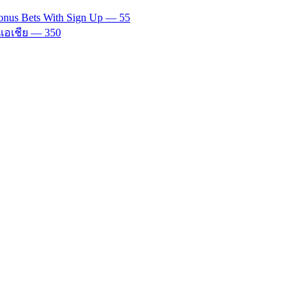
onus Bets With Sign Up — 55
นเอเชีย — 350