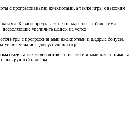
лоты с прогрессивными джекпотами, а также игры с высоким
латами. Казино предлагает не только слоты с большими
и, позволяющие увеличить шансы на успех.
аются игры с прогрессивными джекпотами и щедрые бонусы,
льную возможность для успешной игры.
орма имеет множество слотов с прогрессивными джекпотами, а
нсы на крупный выигрыш.