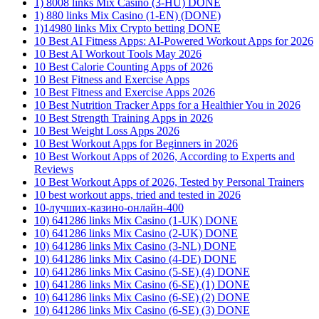
1) 8008 links Mix Casino (3-HU) DONE
1) 880 links Mix Casino (1-EN) (DONE)
1)14980 links Mix Crypto betting DONE
10 Best AI Fitness Apps: AI-Powered Workout Apps for 2026
10 Best AI Workout Tools May 2026
10 Best Calorie Counting Apps of 2026
10 Best Fitness and Exercise Apps
10 Best Fitness and Exercise Apps 2026
10 Best Nutrition Tracker Apps for a Healthier You in 2026
10 Best Strength Training Apps in 2026
10 Best Weight Loss Apps 2026
10 Best Workout Apps for Beginners in 2026
10 Best Workout Apps of 2026, According to Experts and
Reviews
10 Best Workout Apps of 2026, Tested by Personal Trainers
10 best workout apps, tried and tested in 2026
10-лучших-казино-онлайн-400
10) 641286 links Mix Casino (1-UK) DONE
10) 641286 links Mix Casino (2-UK) DONE
10) 641286 links Mix Casino (3-NL) DONE
10) 641286 links Mix Casino (4-DE) DONE
10) 641286 links Mix Casino (5-SE) (4) DONE
10) 641286 links Mix Casino (6-SE) (1) DONE
10) 641286 links Mix Casino (6-SE) (2) DONE
10) 641286 links Mix Casino (6-SE) (3) DONE