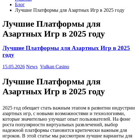
Блог
Лучшие Платформы для Азартных Игр в 2025 году
Лучшие Платформы для
Азартных Игр в 2025 году
Лучшие Платформы для Азартных Игр в 2025
году
15.05.2026
News
Vulkan Casino
Лучшие Платформы для
Азартных Игр в 2025 году
2025 год обещает стать важным этапом в развитии индустрии
азартных игр, с новыми возможностями и технологиями,
которые значительно улучшат опыт пользователей. На фоне
роста популярности виртуальных развлечений, выбор
надежной платформы становится критически важным для
игроков. В этой статье мы рассмотрим лучшие варианты для