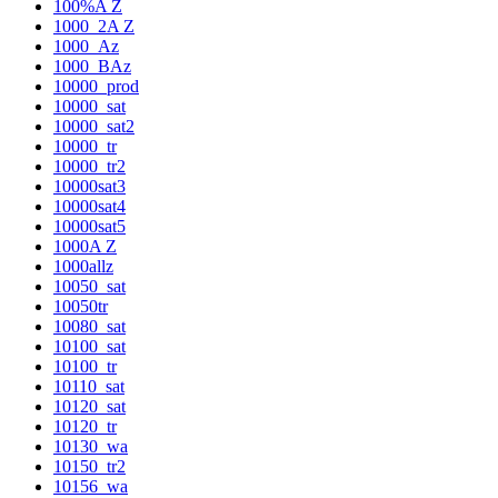
100%A Z
1000_2A Z
1000_Az
1000_BAz
10000_prod
10000_sat
10000_sat2
10000_tr
10000_tr2
10000sat3
10000sat4
10000sat5
1000A Z
1000allz
10050_sat
10050tr
10080_sat
10100_sat
10100_tr
10110_sat
10120_sat
10120_tr
10130_wa
10150_tr2
10156_wa