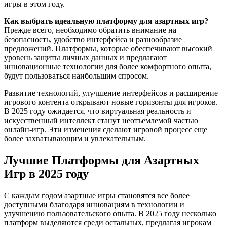
игры в этом году.
Как выбрать идеальную платформу для азартных игр?
Прежде всего, необходимо обратить внимание на
безопасность, удобство интерфейса и разнообразие
предложений. Платформы, которые обеспечивают высокий
уровень защиты личных данных и предлагают
инновационные технологии для более комфортного опыта,
будут пользоваться наибольшим спросом.
Развитие технологий, улучшение интерфейсов и расширение
игрового контента открывают новые горизонты для игроков.
В 2025 году ожидается, что виртуальная реальность и
искусственный интеллект станут неотъемлемой частью
онлайн-игр. Эти изменения сделают игровой процесс еще
более захватывающим и увлекательным.
Лучшие Платформы для Азартных
Игр в 2025 году
С каждым годом азартные игры становятся все более
доступными благодаря инновациям в технологии и
улучшению пользовательского опыта. В 2025 году несколько
платформ выделяются среди остальных, предлагая игрокам