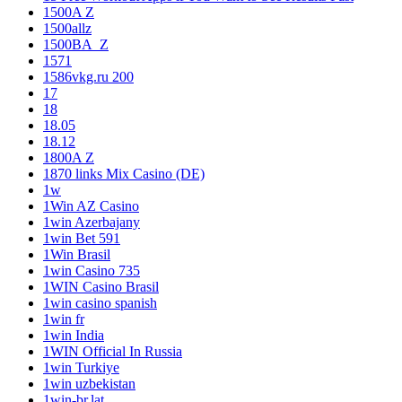
1500A Z
1500allz
1500BA_Z
1571
1586vkg.ru 200
17
18
18.05
18.12
1800A Z
1870 links Mix Casino (DE)
1w
1Win AZ Casino
1win Azerbajany
1win Bet 591
1Win Brasil
1win Casino 735
1WIN Casino Brasil
1win casino spanish
1win fr
1win India
1WIN Official In Russia
1win Turkiye
1win uzbekistan
1win-br.lat