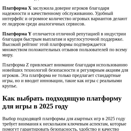
Платформа X
заслужила доверие игроков благодаря
надежности и качественному обслуживанию. Удобный
интерфейс и огромное количество игровых вариантов делают
ее лидером среди аналогичных сервисов.
Платформа Y
отличается отличной репутацией в индустрии
благодаря быстрым выплатам и круглосуточной поддержке.
Высокий рейтинг этой платформы подтверждается
множеством положительных отзывов пользователей по всему
миру.
Платформа Z привлекает внимание благодаря использованию
новейших технологий безопасности и регулярным акциям для
игроков. Эта платформа не только предлагает стандартные
игры, но и вводит инновации, такие как игры с реальными
крупье.
Как выбрать подходящую платформу
для игры в 2025 году
Выбор подходящей платформы для азартных игр в 2025 году
требует внимания к нескольким ключевым аспектам, которые
помогут гарантировать безопасность, удобство и качество