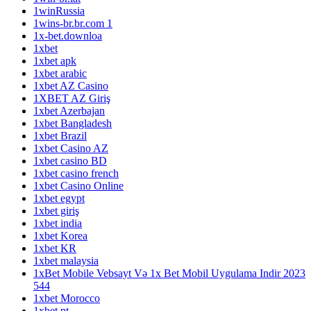
1winRussia
1wins-br.br.com 1
1x-bet.downloa
1xbet
1xbet apk
1xbet arabic
1xbet AZ Casino
1XBET AZ Giriş
1xbet Azerbajan
1xbet Bangladesh
1xbet Brazil
1xbet Casino AZ
1xbet casino BD
1xbet casino french
1xbet Casino Online
1xbet egypt
1xbet giriş
1xbet india
1xbet Korea
1xbet KR
1xbet malaysia
1xBet Mobile Vebsayt Və 1x Bet Mobil Uygulama Indir 2023
544
1xbet Morocco
1xbet pt