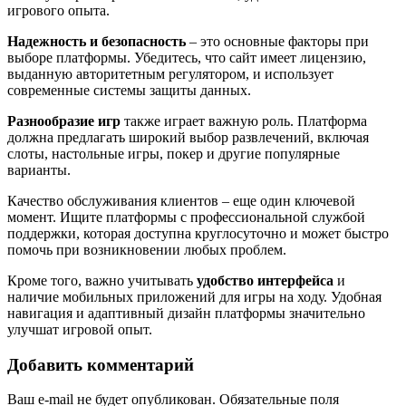
игрового опыта.
Надежность и безопасность
– это основные факторы при
выборе платформы. Убедитесь, что сайт имеет лицензию,
выданную авторитетным регулятором, и использует
современные системы защиты данных.
Разнообразие игр
также играет важную роль. Платформа
должна предлагать широкий выбор развлечений, включая
слоты, настольные игры, покер и другие популярные
варианты.
Качество обслуживания клиентов – еще один ключевой
момент. Ищите платформы с профессиональной службой
поддержки, которая доступна круглосуточно и может быстро
помочь при возникновении любых проблем.
Кроме того, важно учитывать
удобство интерфейса
и
наличие мобильных приложений для игры на ходу. Удобная
навигация и адаптивный дизайн платформы значительно
улучшат игровой опыт.
Добавить комментарий
Ваш e-mail не будет опубликован.
Обязательные поля