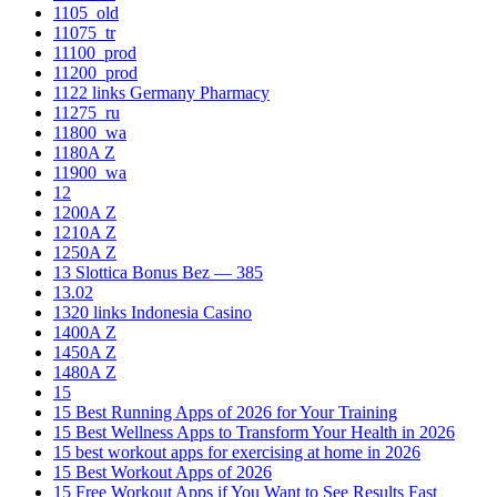
1105_old
11075_tr
11100_prod
11200_prod
1122 links Germany Pharmacy
11275_ru
11800_wa
1180A Z
11900_wa
12
1200A Z
1210A Z
1250A Z
13 Slottica Bonus Bez — 385
13.02
1320 links Indonesia Casino
1400A Z
1450A Z
1480A Z
15
15 Best Running Apps of 2026 for Your Training
15 Best Wellness Apps to Transform Your Health in 2026
15 best workout apps for exercising at home in 2026
15 Best Workout Apps of 2026
15 Free Workout Apps if You Want to See Results Fast