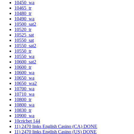
10450_wa
10465_tr
10480_tr
10490_wa
10500_sat2
10520_tr
10525_sat
10550_sat
10550_sat2
10550_tr
10550_wa
10600_sat2
10600_tr
10600_wa
10650_wa
10650_wa2
10700_wa
10710_wa
10800_tr
10800_wa
10830_tr
10900_wa
10cricbet 144
11) 2470 links English Casino (CA) DONE
11) 2470 links English Casino (US) DONE