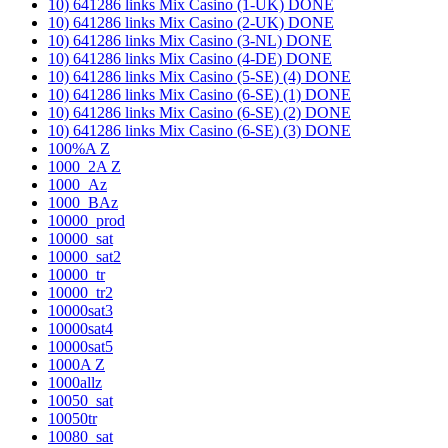
10) 641286 links Mix Casino (1-UK) DONE
10) 641286 links Mix Casino (2-UK) DONE
10) 641286 links Mix Casino (3-NL) DONE
10) 641286 links Mix Casino (4-DE) DONE
10) 641286 links Mix Casino (5-SE) (4) DONE
10) 641286 links Mix Casino (6-SE) (1) DONE
10) 641286 links Mix Casino (6-SE) (2) DONE
10) 641286 links Mix Casino (6-SE) (3) DONE
100%A Z
1000_2A Z
1000_Az
1000_BAz
10000_prod
10000_sat
10000_sat2
10000_tr
10000_tr2
10000sat3
10000sat4
10000sat5
1000A Z
1000allz
10050_sat
10050tr
10080_sat