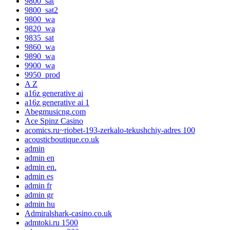
9800_sat
9800_sat2
9800_wa
9820_wa
9835_sat
9860_wa
9890_wa
9900_wa
9950_prod
A Z
a16z generative ai
a16z generative ai 1
Abegmusicng.com
Ace Spinz Casino
acomics.ru~riobet-193-zerkalo-tekushchiy-adres 100
acousticboutique.co.uk
admin
admin en
admin en.
admin es
admin fr
admin gr
admin hu
Admiralshark-casino.co.uk
admtoki.ru 1500