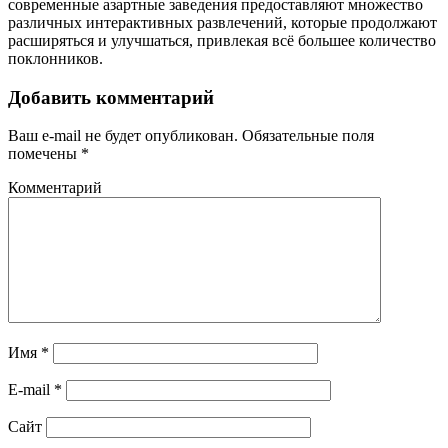
современные азартные заведения предоставляют множество
различных интерактивных развлечений, которые продолжают
расширяться и улучшаться, привлекая всё большее количество
поклонников.
Добавить комментарий
Ваш e-mail не будет опубликован.
Обязательные поля
помечены
*
Комментарий
Имя
*
E-mail
*
Сайт