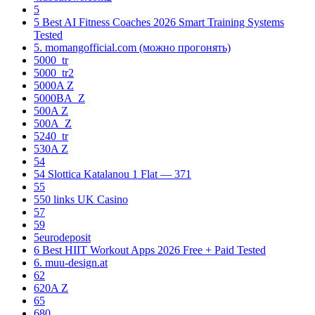
5
5 Best AI Fitness Coaches 2026 Smart Training Systems
Tested
5. momangofficial.com (можно прогонять)
5000_tr
5000_tr2
5000A Z
5000BA_Z
500A Z
500A_Z
5240_tr
530A Z
54
54 Slottica Katalanou 1 Flat — 371
55
550 links UK Casino
57
59
5eurodeposit
6 Best HIIT Workout Apps 2026 Free + Paid Tested
6. muu-design.at
62
620A Z
65
680