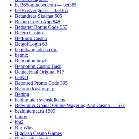
bet365onlinebet.com — bet365
bet365sverige.se — bet365
Betandreas Skachat 505
Betano Login App 848
Betbarter Bonus Code 555
Betero Casino
Betfouru Casino
Betgol Login 63
betjilibangladesh.com
betmix
Betmotion brazil
Betmotion Casino Basil
Betnacional Original 617
betNO
Betonred Promo Code 395
Betonredcasino-pl.pl
Betting
betting utan svensk licens
Betwinner Ghana: Online Wagering And Casino — 571
bezhinternat.ru 1500
bhnov
bht2
Big Wins
Bigclash Casino Games
Bigclashkasino.de