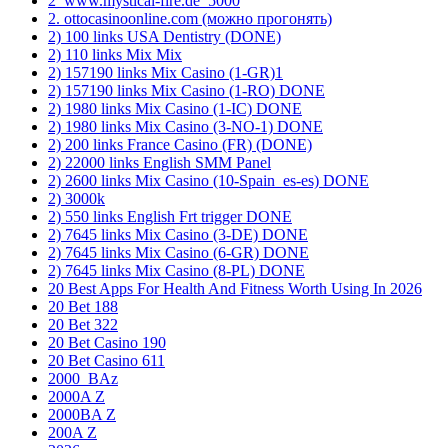
2_www.mystical-fire.de_5000
2. ottocasinoonline.com (можно прогонять)
2) 100 links USA Dentistry (DONE)
2) 110 links Mix Mix
2) 157190 links Mix Casino (1-GR)1
2) 157190 links Mix Casino (1-RO) DONE
2) 1980 links Mix Casino (1-IC) DONE
2) 1980 links Mix Casino (3-NO-1) DONE
2) 200 links France Casino (FR) (DONE)
2) 22000 links English SMM Panel
2) 2600 links Mix Casino (10-Spain_es-es) DONE
2) 3000k
2) 550 links English Frt trigger DONE
2) 7645 links Mix Casino (3-DE) DONE
2) 7645 links Mix Casino (6-GR) DONE
2) 7645 links Mix Casino (8-PL) DONE
20 Best Apps For Health And Fitness Worth Using In 2026
20 Bet 188
20 Bet 322
20 Bet Casino 190
20 Bet Casino 611
2000_BAz
2000A Z
2000BA Z
200A Z