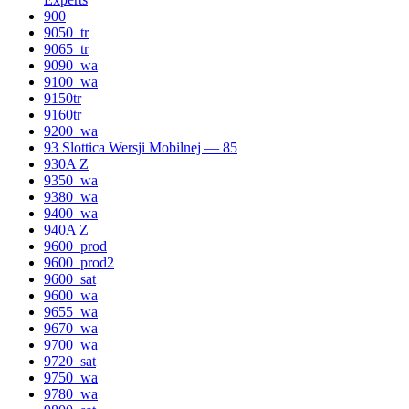
900
9050_tr
9065_tr
9090_wa
9100_wa
9150tr
9160tr
9200_wa
93 Slottica Wersji Mobilnej — 85
930A Z
9350_wa
9380_wa
9400_wa
940A Z
9600_prod
9600_prod2
9600_sat
9600_wa
9655_wa
9670_wa
9700_wa
9720_sat
9750_wa
9780_wa