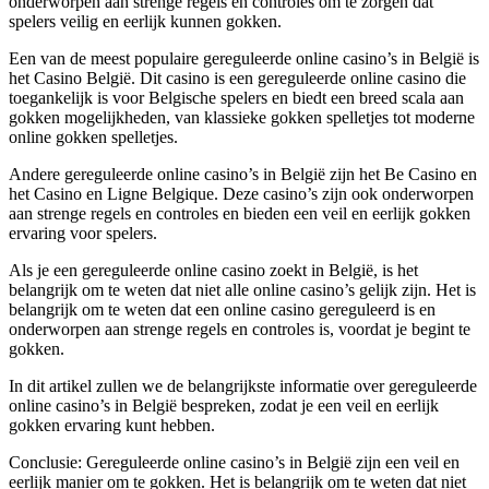
onderworpen aan strenge regels en controles om te zorgen dat
spelers veilig en eerlijk kunnen gokken.
Een van de meest populaire gereguleerde online casino’s in België is
het Casino België. Dit casino is een gereguleerde online casino die
toegankelijk is voor Belgische spelers en biedt een breed scala aan
gokken mogelijkheden, van klassieke gokken spelletjes tot moderne
online gokken spelletjes.
Andere gereguleerde online casino’s in België zijn het Be Casino en
het Casino en Ligne Belgique. Deze casino’s zijn ook onderworpen
aan strenge regels en controles en bieden een veil en eerlijk gokken
ervaring voor spelers.
Als je een gereguleerde online casino zoekt in België, is het
belangrijk om te weten dat niet alle online casino’s gelijk zijn. Het is
belangrijk om te weten dat een online casino gereguleerd is en
onderworpen aan strenge regels en controles is, voordat je begint te
gokken.
In dit artikel zullen we de belangrijkste informatie over gereguleerde
online casino’s in België bespreken, zodat je een veil en eerlijk
gokken ervaring kunt hebben.
Conclusie: Gereguleerde online casino’s in België zijn een veil en
eerlijk manier om te gokken. Het is belangrijk om te weten dat niet