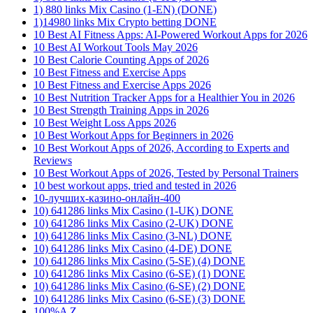
1) 880 links Mix Casino (1-EN) (DONE)
1)14980 links Mix Crypto betting DONE
10 Best AI Fitness Apps: AI-Powered Workout Apps for 2026
10 Best AI Workout Tools May 2026
10 Best Calorie Counting Apps of 2026
10 Best Fitness and Exercise Apps
10 Best Fitness and Exercise Apps 2026
10 Best Nutrition Tracker Apps for a Healthier You in 2026
10 Best Strength Training Apps in 2026
10 Best Weight Loss Apps 2026
10 Best Workout Apps for Beginners in 2026
10 Best Workout Apps of 2026, According to Experts and
Reviews
10 Best Workout Apps of 2026, Tested by Personal Trainers
10 best workout apps, tried and tested in 2026
10-лучших-казино-онлайн-400
10) 641286 links Mix Casino (1-UK) DONE
10) 641286 links Mix Casino (2-UK) DONE
10) 641286 links Mix Casino (3-NL) DONE
10) 641286 links Mix Casino (4-DE) DONE
10) 641286 links Mix Casino (5-SE) (4) DONE
10) 641286 links Mix Casino (6-SE) (1) DONE
10) 641286 links Mix Casino (6-SE) (2) DONE
10) 641286 links Mix Casino (6-SE) (3) DONE
100%A Z