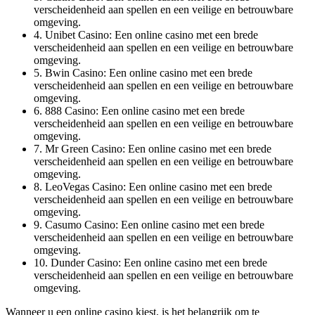
verscheidenheid aan spellen en een veilige en betrouwbare
omgeving.
4. Unibet Casino: Een online casino met een brede
verscheidenheid aan spellen en een veilige en betrouwbare
omgeving.
5. Bwin Casino: Een online casino met een brede
verscheidenheid aan spellen en een veilige en betrouwbare
omgeving.
6. 888 Casino: Een online casino met een brede
verscheidenheid aan spellen en een veilige en betrouwbare
omgeving.
7. Mr Green Casino: Een online casino met een brede
verscheidenheid aan spellen en een veilige en betrouwbare
omgeving.
8. LeoVegas Casino: Een online casino met een brede
verscheidenheid aan spellen en een veilige en betrouwbare
omgeving.
9. Casumo Casino: Een online casino met een brede
verscheidenheid aan spellen en een veilige en betrouwbare
omgeving.
10. Dunder Casino: Een online casino met een brede
verscheidenheid aan spellen en een veilige en betrouwbare
omgeving.
Wanneer u een online casino kiest, is het belangrijk om te