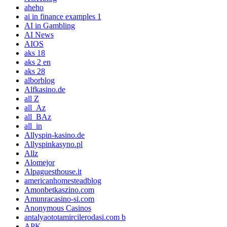
aheho
ai in finance examples 1
AI in Gambling
AI News
AIOS
aks 18
aks 2 en
aks 28
alborblog
Alfkasino.de
all Z
all_Az
all_BAz
all_in
Allyspin-kasino.de
Allyspinkasyno.pl
Allz
Alomejor
Alpaguesthouse.it
americanhomesteadblog
Amonbetkaszino.com
Amunracasino-si.com
Anonymous Casinos
antalyaototamircilerodasi.com b
APK