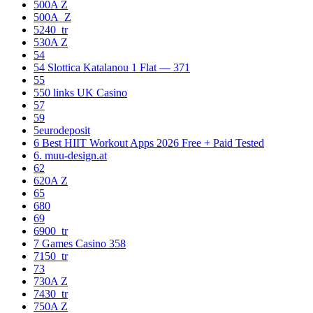
500A Z
500A_Z
5240_tr
530A Z
54
54 Slottica Katalanou 1 Flat — 371
55
550 links UK Casino
57
59
5eurodeposit
6 Best HIIT Workout Apps 2026 Free + Paid Tested
6. muu-design.at
62
620A Z
65
680
69
6900_tr
7 Games Casino 358
7150_tr
73
730A Z
7430_tr
750A Z