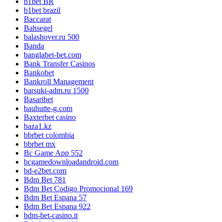
b1bet BR
b1bet brazil
Baccarat
Bahsegel
balashover.ru 500
Banda
banglabet-bet.com
Bank Transfer Casinos
Bankobet
Bankroll Management
barsuki-adm.ru 1500
Basaribet
bauhutte-g.com
Baxterbet casino
baza1.kz
bbrbet colombia
bbrbet mx
Bc Game App 552
bcgamedownloadandroid.com
bd-e2bet.com
Bdm Bet 781
Bdm Bet Codigo Promocional 169
Bdm Bet Espana 57
Bdm Bet Espana 922
bdm-bet-casino.it