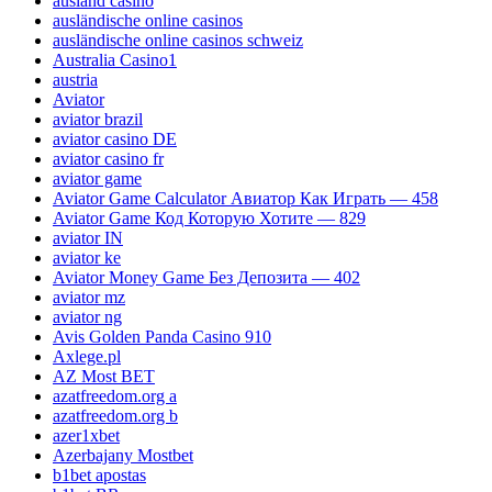
ausland casino
ausländische online casinos
ausländische online casinos schweiz
Australia Casino1
austria
Aviator
aviator brazil
aviator casino DE
aviator casino fr
aviator game
Aviator Game Calculator Авиатор Как Играть — 458
Aviator Game Код Которую Хотите — 829
aviator IN
aviator ke
Aviator Money Game Без Депозита — 402
aviator mz
aviator ng
Avis Golden Panda Casino 910
Axlege.pl
AZ Most BET
azatfreedom.org a
azatfreedom.org b
azer1xbet
Azerbajany Mostbet
b1bet apostas