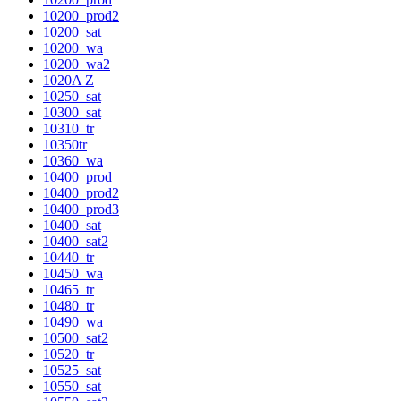
10200_prod2
10200_sat
10200_wa
10200_wa2
1020A Z
10250_sat
10300_sat
10310_tr
10350tr
10360_wa
10400_prod
10400_prod2
10400_prod3
10400_sat
10400_sat2
10440_tr
10450_wa
10465_tr
10480_tr
10490_wa
10500_sat2
10520_tr
10525_sat
10550_sat