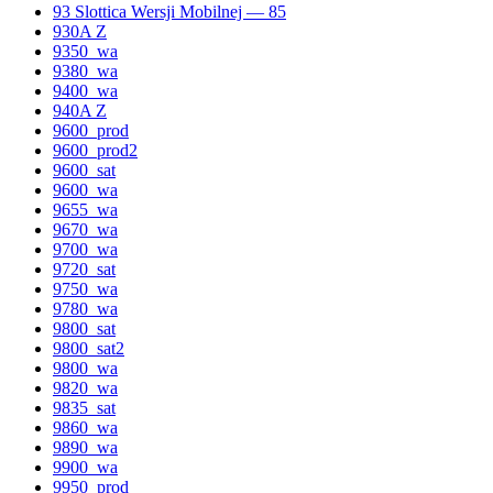
93 Slottica Wersji Mobilnej — 85
930A Z
9350_wa
9380_wa
9400_wa
940A Z
9600_prod
9600_prod2
9600_sat
9600_wa
9655_wa
9670_wa
9700_wa
9720_sat
9750_wa
9780_wa
9800_sat
9800_sat2
9800_wa
9820_wa
9835_sat
9860_wa
9890_wa
9900_wa
9950_prod