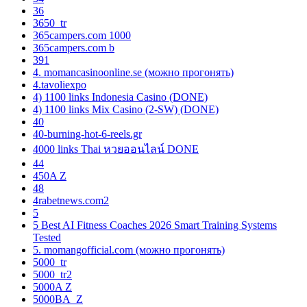
36
3650_tr
365campers.com 1000
365campers.com b
391
4. momancasinoonline.se (можно прогонять)
4.tavoliexpo
4) 1100 links Indonesia Casino (DONE)
4) 1100 links Mix Casino (2-SW) (DONE)
40
40-burning-hot-6-reels.gr
4000 links Thai หวยออนไลน์ DONE
44
450A Z
48
4rabetnews.com2
5
5 Best AI Fitness Coaches 2026 Smart Training Systems
Tested
5. momangofficial.com (можно прогонять)
5000_tr
5000_tr2
5000A Z
5000BA_Z