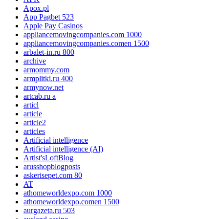
Apox.pl
App Pagbet 523
Apple Pay Casinos
appliancemovingcompanies.com 1000
appliancemovingcompanies.comen 1500
arbalet-in.ru 800
archive
armommy.com
armplitki.ru 400
armynow.net
artcab.ru a
articl
article
article2
articles
Artificial intelligence
Artificial intelligence (AI)
Artist'sLoftBlog
arusshopblogposts
askerisepet.com 80
AT
athomeworldexpo.com 1000
athomeworldexpo.comen 1500
aurgazeta.ru 503