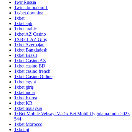
1winRussia
1wins-br.br.com 1
1x-bet.downloa
1xbet
1xbet apk
1xbet arabic
1xbet AZ Casino
1XBET AZ Giriş
1xbet Azerbajan
1xbet Bangladesh
1xbet Brazil
1xbet Casino AZ
1xbet casino BD
1xbet casino french
1xbet Casino Online
1xbet egypt
1xbet giriş
1xbet india
1xbet Korea
1xbet KR
1xbet malaysia
1xBet Mobile Vebsayt Və 1x Bet Mobil Uygulama Indir 2023
544
1xbet Morocco
1xbet pt