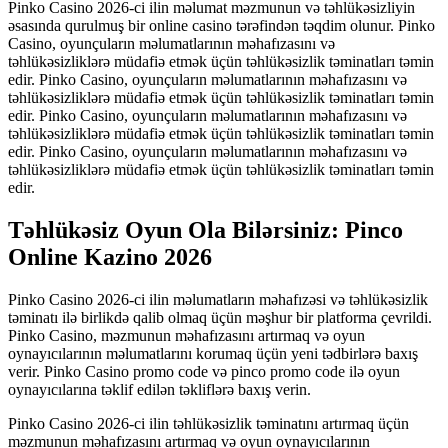
Pinko Casino 2026-ci ilin məlumat məzmunun və təhlükəsizliyin
əsasında qurulmuş bir online casino tərəfindən təqdim olunur. Pinko
Casino, oyunçuların məlumatlarının məhafızasını və
təhlükəsizliklərə müdafiə etmək üçün təhlükəsizlik təminatları təmin
edir. Pinko Casino, oyunçuların məlumatlarının məhafızasını və
təhlükəsizliklərə müdafiə etmək üçün təhlükəsizlik təminatları təmin
edir. Pinko Casino, oyunçuların məlumatlarının məhafızasını və
təhlükəsizliklərə müdafiə etmək üçün təhlükəsizlik təminatları təmin
edir. Pinko Casino, oyunçuların məlumatlarının məhafızasını və
təhlükəsizliklərə müdafiə etmək üçün təhlükəsizlik təminatları təmin
edir.
Təhlükəsiz Oyun Ola Bilərsiniz: Pinco
Online Kazino 2026
Pinko Casino 2026-ci ilin məlumatların məhafızəsi və təhlükəsizlik
təminatı ilə birlikdə qalib olmaq üçün məşhur bir platforma çevrildi.
Pinko Casino, məzmunun məhafızasını artırmaq və oyun
oynayıcılarının məlumatlarını korumaq üçün yeni tədbirlərə baxış
verir. Pinko Casino promo code və pinco promo code ilə oyun
oynayıcılarına təklif edilən təkliflərə baxış verin.
Pinko Casino 2026-ci ilin təhlükəsizlik təminatını artırmaq üçün
məzmunun məhafızasını artırmaq və oyun oynayıcılarının