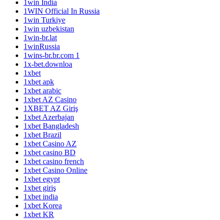
1win India
1WIN Official In Russia
1win Turkiye
1win uzbekistan
1win-br.lat
1winRussia
1wins-br.br.com 1
1x-bet.downloa
1xbet
1xbet apk
1xbet arabic
1xbet AZ Casino
1XBET AZ Giriş
1xbet Azerbajan
1xbet Bangladesh
1xbet Brazil
1xbet Casino AZ
1xbet casino BD
1xbet casino french
1xbet Casino Online
1xbet egypt
1xbet giriş
1xbet india
1xbet Korea
1xbet KR