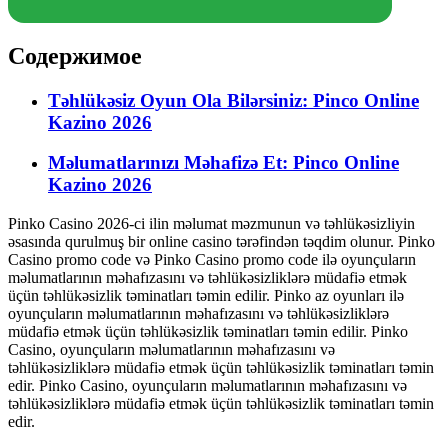
Содержимое
Təhlükəsiz Oyun Ola Bilərsiniz: Pinco Online
Kazino 2026
Məlumatlarınızı Məhafizə Et: Pinco Online
Kazino 2026
Pinko Casino 2026-ci ilin məlumat məzmunun və təhlükəsizliyin
əsasında qurulmuş bir online casino tərəfindən təqdim olunur. Pinko
Casino promo code və Pinko Casino promo code ilə oyunçuların
məlumatlarının məhafızasını və təhlükəsizliklərə müdafiə etmək
üçün təhlükəsizlik təminatları təmin edilir. Pinko az oyunları ilə
oyunçuların məlumatlarının məhafızasını və təhlükəsizliklərə
müdafiə etmək üçün təhlükəsizlik təminatları təmin edilir. Pinko
Casino, oyunçuların məlumatlarının məhafızasını və
təhlükəsizliklərə müdafiə etmək üçün təhlükəsizlik təminatları təmin
edir. Pinko Casino, oyunçuların məlumatlarının məhafızasını və
təhlükəsizliklərə müdafiə etmək üçün təhlükəsizlik təminatları təmin
edir.