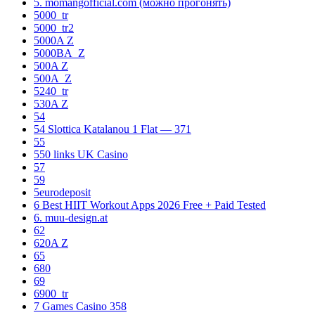
5. momangofficial.com (можно прогонять)
5000_tr
5000_tr2
5000A Z
5000BA_Z
500A Z
500A_Z
5240_tr
530A Z
54
54 Slottica Katalanou 1 Flat — 371
55
550 links UK Casino
57
59
5eurodeposit
6 Best HIIT Workout Apps 2026 Free + Paid Tested
6. muu-design.at
62
620A Z
65
680
69
6900_tr
7 Games Casino 358