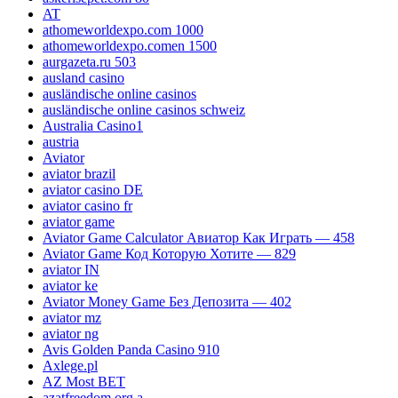
AT
athomeworldexpo.com 1000
athomeworldexpo.comen 1500
aurgazeta.ru 503
ausland casino
ausländische online casinos
ausländische online casinos schweiz
Australia Casino1
austria
Aviator
aviator brazil
aviator casino DE
aviator casino fr
aviator game
Aviator Game Calculator Авиатор Как Играть — 458
Aviator Game Код Которую Хотите — 829
aviator IN
aviator ke
Aviator Money Game Без Депозита — 402
aviator mz
aviator ng
Avis Golden Panda Casino 910
Axlege.pl
AZ Most BET
azatfreedom.org a