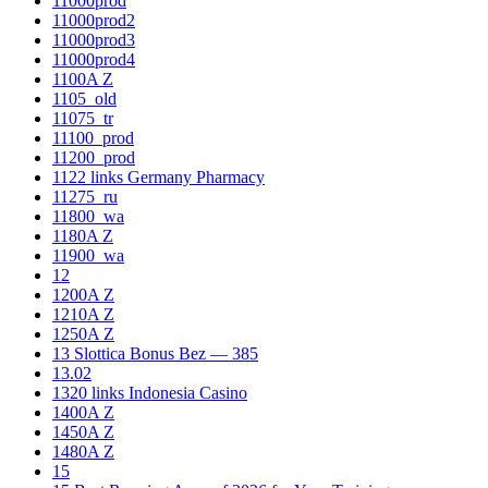
11000prod
11000prod2
11000prod3
11000prod4
1100A Z
1105_old
11075_tr
11100_prod
11200_prod
1122 links Germany Pharmacy
11275_ru
11800_wa
1180A Z
11900_wa
12
1200A Z
1210A Z
1250A Z
13 Slottica Bonus Bez — 385
13.02
1320 links Indonesia Casino
1400A Z
1450A Z
1480A Z
15