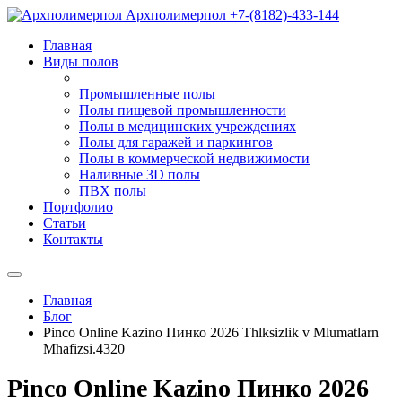
Архполимерпол +7-(8182)-433-144
Главная
Виды полов
Промышленные полы
Полы пищевой промышленности
Полы в медицинских учреждениях
Полы для гаражей и паркингов
Полы в коммерческой недвижимости
Наливные 3D полы
ПВХ полы
Портфолио
Статьи
Контакты
Главная
Блог
Pinco Online Kazino Пинко 2026 Thlksizlik v Mlumatlarn
Mhafizsi.4320
Pinco Online Kazino Пинко 2026