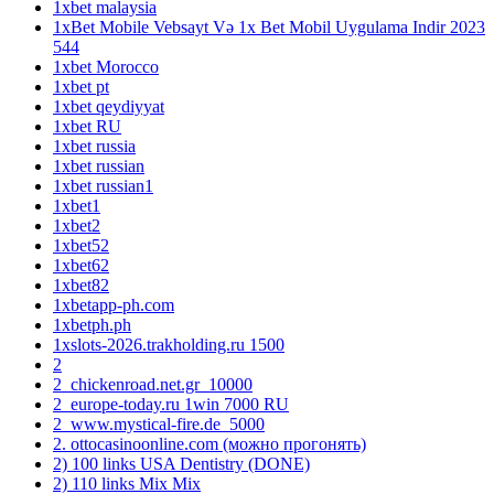
1xbet malaysia
1xBet Mobile Vebsayt Və 1x Bet Mobil Uygulama Indir 2023
544
1xbet Morocco
1xbet pt
1xbet qeydiyyat
1xbet RU
1xbet russia
1xbet russian
1xbet russian1
1xbet1
1xbet2
1xbet52
1xbet62
1xbet82
1xbetapp-ph.com
1xbetph.ph
1xslots-2026.trakholding.ru 1500
2
2_chickenroad.net.gr_10000
2_europe-today.ru 1win 7000 RU
2_www.mystical-fire.de_5000
2. ottocasinoonline.com (можно прогонять)
2) 100 links USA Dentistry (DONE)
2) 110 links Mix Mix