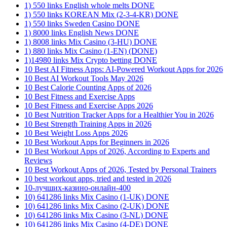
1) 550 links English whole melts DONE
1) 550 links KOREAN Mix (2-3-4-KR) DONE
1) 550 links Sweden Casino DONE
1) 8000 links English News DONE
1) 8008 links Mix Casino (3-HU) DONE
1) 880 links Mix Casino (1-EN) (DONE)
1)14980 links Mix Crypto betting DONE
10 Best AI Fitness Apps: AI-Powered Workout Apps for 2026
10 Best AI Workout Tools May 2026
10 Best Calorie Counting Apps of 2026
10 Best Fitness and Exercise Apps
10 Best Fitness and Exercise Apps 2026
10 Best Nutrition Tracker Apps for a Healthier You in 2026
10 Best Strength Training Apps in 2026
10 Best Weight Loss Apps 2026
10 Best Workout Apps for Beginners in 2026
10 Best Workout Apps of 2026, According to Experts and
Reviews
10 Best Workout Apps of 2026, Tested by Personal Trainers
10 best workout apps, tried and tested in 2026
10-лучших-казино-онлайн-400
10) 641286 links Mix Casino (1-UK) DONE
10) 641286 links Mix Casino (2-UK) DONE
10) 641286 links Mix Casino (3-NL) DONE
10) 641286 links Mix Casino (4-DE) DONE