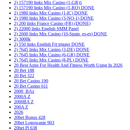
2) 157190 links Mix Casino (1-GR)1
2) 157190 links Mix Casino (1-RO) DONE
2) 1980 links Mix Casino (1-IC) DONE
2) 1980 links Mix Casino (3-NO-1) DONE
2) 200 links France Casino (FR) (DONE)
2) 22000 links English SMM Panel
2) 2600 links Mix Casino (10-Spain_es-es) DONE
2) 3000k
2) 550 links English Frt trigger DONE
2) 7645 links Mix Casino (3-DE) DONE
2) 7645 links Mix Casino (6-GR) DONE
2) 7645 links Mix Casino (8-PL) DONE
20 Best Apps For Health And Fitness Worth Using In 2026
20 Bet 188
20 Bet 322
20 Bet Casino 190
20 Bet Casino 611
2000_BAz
2000A Z
2000BA Z
200A Z
2026
20bet Bonus 428
20bet Logowanie 903
20bet Pl 638