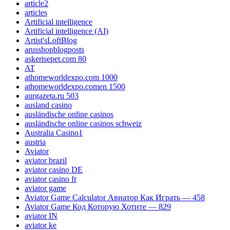
article2
articles
Artificial intelligence
Artificial intelligence (AI)
Artist'sLoftBlog
arusshopblogposts
askerisepet.com 80
AT
athomeworldexpo.com 1000
athomeworldexpo.comen 1500
aurgazeta.ru 503
ausland casino
ausländische online casinos
ausländische online casinos schweiz
Australia Casino1
austria
Aviator
aviator brazil
aviator casino DE
aviator casino fr
aviator game
Aviator Game Calculator Авиатор Как Играть — 458
Aviator Game Код Которую Хотите — 829
aviator IN
aviator ke