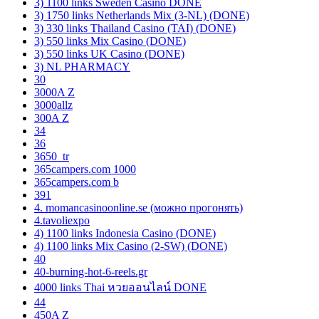
3) 1100 links Sweden Casino DONE
3) 1750 links Netherlands Mix (3-NL) (DONE)
3) 330 links Thailand Casino (TAI) (DONE)
3) 550 links Mix Casino (DONE)
3) 550 links UK Casino (DONE)
3) NL PHARMACY
30
3000A Z
3000allz
300A Z
34
36
3650_tr
365campers.com 1000
365campers.com b
391
4. momancasinoonline.se (можно прогонять)
4.tavoliexpo
4) 1100 links Indonesia Casino (DONE)
4) 1100 links Mix Casino (2-SW) (DONE)
40
40-burning-hot-6-reels.gr
4000 links Thai หวยออนไลน์ DONE
44
450A Z