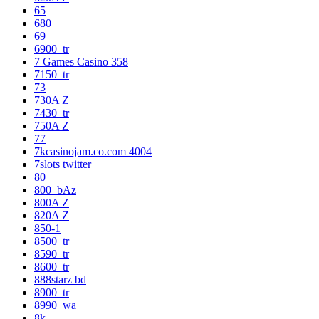
65
680
69
6900_tr
7 Games Casino 358
7150_tr
73
730A Z
7430_tr
750A Z
77
7kcasinojam.co.com 4004
7slots twitter
80
800_bAz
800A Z
820A Z
850-1
8500_tr
8590_tr
8600_tr
888starz bd
8900_tr
8990_wa
8k