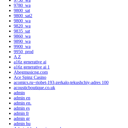
9750_wa
9780_wa
9800_sat
9800_sat2
9800_wa
9820_wa
9835_sat
9860_wa
9890_wa
9900_wa
9950_prod
A Z
a16z generative ai
a16z generative ai 1
Abegmusicng.com
Ace Spinz Casino
acomics.ru~riobet-193-zerkalo-tekushchiy-adres 100
acousticboutique.co.uk
admin
admin en
admin en.
admin es
admin fr
admin gr
admin hu