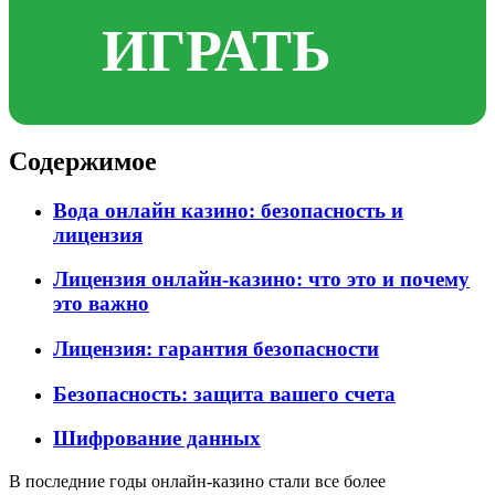
ИГРАТЬ
Содержимое
Вода онлайн казино: безопасность и
лицензия
Лицензия онлайн-казино: что это и почему
это важно
Лицензия: гарантия безопасности
Безопасность: защита вашего счета
Шифрование данных
В последние годы онлайн-казино стали все более