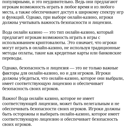
популярными, и это неудивительно. Ведь они предлагают
игрокам возможность играть в любое время и из любого
места, а также обеспечивают доступ к широкому спектру игр
и функций. Однако, при выборе онлайн-казино, игроки
должны учитывать важность безопасности и лицензии.
Вода онлайн казино — это тип онлайн-казино, который
предлагает игрокам возможность играть в игры с
использованием криптовалюты. Это означает, что игроки
могут играть в онлайн-казино, не используя традиционные
методы оплаты, такие как кредитные карты или банковские
переводы.
Однако, безопасность и лицензия — это не только важные
факторы для онлайн-казино, но и для игроков. Игроки
должны убедиться, что онлайн-казино, которое они выбрали,
имеет соответствующую лицензию и обеспечивает
безопасность своих игроков.
Важно! Вода онлайн казино, которое не имеет
соответствующей лицензии, может быть нелегальным и не
обеспечивать безопасности своих игроков. Игроки должны
быть осторожны и выбирать онлайн-казино, которое имеет
соответствующую лицензию и обеспечивает безопасность
своих игроков.