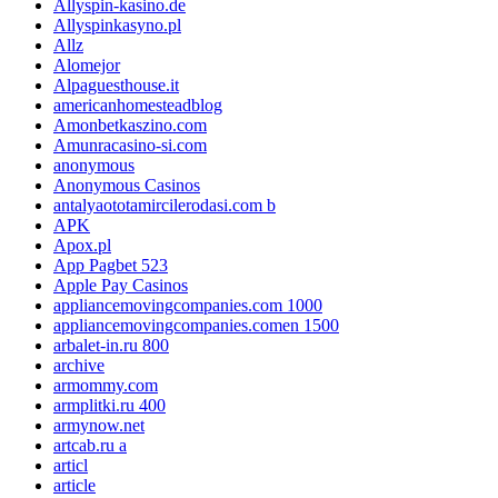
Allyspin-kasino.de
Allyspinkasyno.pl
Allz
Alomejor
Alpaguesthouse.it
americanhomesteadblog
Amonbetkaszino.com
Amunracasino-si.com
anonymous
Anonymous Casinos
antalyaototamircilerodasi.com b
APK
Apox.pl
App Pagbet 523
Apple Pay Casinos
appliancemovingcompanies.com 1000
appliancemovingcompanies.comen 1500
arbalet-in.ru 800
archive
armommy.com
armplitki.ru 400
armynow.net
artcab.ru a
articl
article