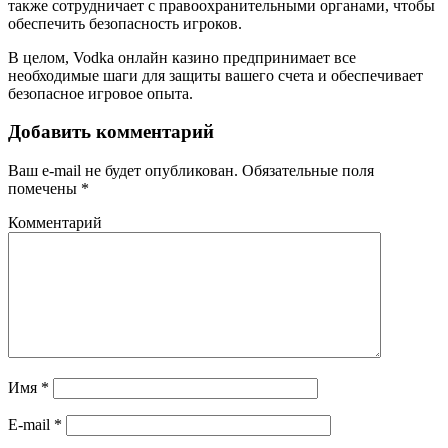
также сотрудничает с правоохранительными органами, чтобы
обеспечить безопасность игроков.
В целом, Vodka онлайн казино предпринимает все
необходимые шаги для защиты вашего счета и обеспечивает
безопасное игровое опыта.
Добавить комментарий
Ваш e-mail не будет опубликован.
Обязательные поля
помечены
*
Комментарий
Имя
*
E-mail
*