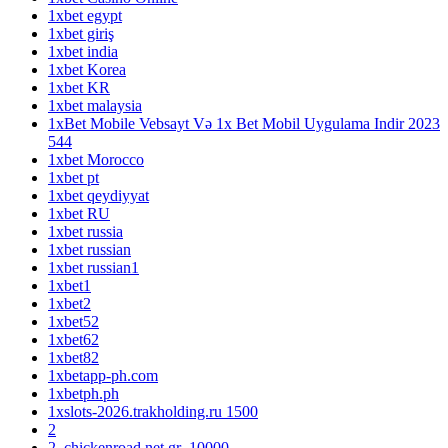
1xbet egypt
1xbet giriş
1xbet india
1xbet Korea
1xbet KR
1xbet malaysia
1xBet Mobile Vebsayt Və 1x Bet Mobil Uygulama Indir 2023
544
1xbet Morocco
1xbet pt
1xbet qeydiyyat
1xbet RU
1xbet russia
1xbet russian
1xbet russian1
1xbet1
1xbet2
1xbet52
1xbet62
1xbet82
1xbetapp-ph.com
1xbetph.ph
1xslots-2026.trakholding.ru 1500
2
2_chickenroad.net.gr_10000