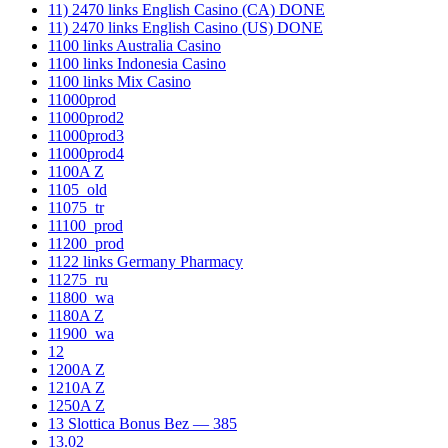
11) 2470 links English Casino (CA) DONE
11) 2470 links English Casino (US) DONE
1100 links Australia Casino
1100 links Indonesia Casino
1100 links Mix Casino
11000prod
11000prod2
11000prod3
11000prod4
1100A Z
1105_old
11075_tr
11100_prod
11200_prod
1122 links Germany Pharmacy
11275_ru
11800_wa
1180A Z
11900_wa
12
1200A Z
1210A Z
1250A Z
13 Slottica Bonus Bez — 385
13.02