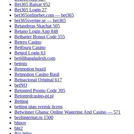
Bet365 Baixar 952
Bet365 Login 27
bet365onlinebet.com — bet365
bet365sverige.se — bet365
Betandreas Skachat 505
Betano Login App 848
Betbarter Bonus Code 555
Betero Casino
Betfouru Casino
Betgol Login 63
betjilibangladesh.com
betmix
Betmotion brazil
Betmotion Casino Basil
Betnacional Original 617
betNO
Betonred Promo Code 395
Betonredcasino-pl.pl
Betting
betting utan svensk licens
Betwinner Ghana: Online Wagering And Casino — 571
bezhinternat.ru 1500
bhnov
bht2
Big Wins