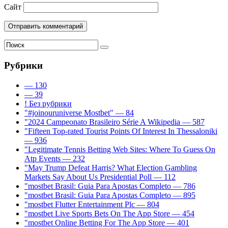
Сайт
Рубрики
— 130
— 39
! Без рубрики
"#joinouruniverse Mostbet" — 84
"2024 Campeonato Brasileiro Série A Wikipedia — 587
"Fifteen Top-rated Tourist Points Of Interest In Thessaloniki
— 936
"Legitimate Tennis Betting Web Sites: Where To Guess On
Atp Events — 232
"May Trump Defeat Harris? What Election Gambling
Markets Say About Us Presidential Poll — 112
"mostbet Brasil: Guia Para Apostas Completo — 786
"mostbet Brasil: Guia Para Apostas Completo — 895
"mostbet Flutter Entertainment Plc — 804
"‎mostbet Live Sports Bets On The App Store — 454
"‎mostbet Online Betting For The App Store — 401